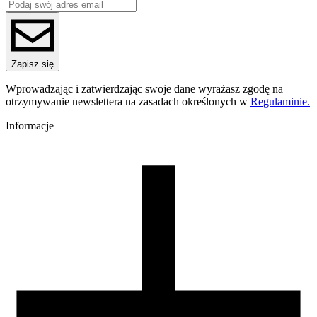
ReFill
ReFill
Seria
PLA Starter
Nazwa koloru
Zapisz się
Gray
Kolor
Wprowadzając i zatwierdzając swoje dane wyrażasz zgodę na
szary
otrzymywanie newslettera na zasadach określonych w
Regulaminie.
Temperatura dyszy [C]
190-250
Informacje
Temperatura stołu [C]
40-60
Nawiew [%]
70-100
Zamknięta komora
nie
Zalecana dysza
mosiężna
Zalecany rozmiar dyszy [mm]
0,4
Warunki suszenia [C/godz]
50/4
Waga szpuli [g]
30
Wymiary szpuli [mm]