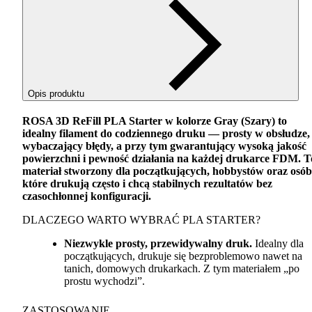
Opis produktu
ROSA
3D ReFill
PLA
Starter w kolorze Gray (Szary) to
idealny filament do codziennego druku — prosty w obsłudze,
wybaczający błędy, a przy tym gwarantujący wysoką jakość
powierzchni i pewność działania na każdej drukarce
FDM
. T
materiał stworzony dla początkujących, hobbystów oraz osób
które drukują często i chcą stabilnych rezultatów bez
czasochłonnej konfiguracji.
DLACZEGO
WARTO
WYBRAĆ
PLA
STARTER
?
Niezwykle prosty, przewidywalny druk.
Idealny dla
początkujących, drukuje się bezproblemowo nawet na
tanich, domowych drukarkach. Z tym materiałem „po
prostu wychodzi”.
ZASTOSOWANIE