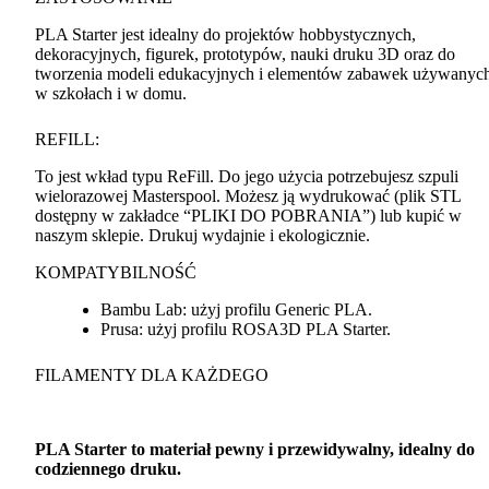
PLA
Starter jest idealny do projektów hobbystycznych,
dekoracyjnych, figurek, prototypów, nauki druku 3D oraz do
tworzenia modeli edukacyjnych i elementów zabawek używanyc
w szkołach i w domu.
REFILL
:
To jest wkład typu ReFill. Do jego użycia potrzebujesz szpuli
wielorazowej Masterspool. Możesz ją wydrukować (plik
STL
dostępny w zakładce “
PLIKI
DO
POBRANIA
”) lub kupić w
naszym sklepie. Drukuj wydajnie i ekologicznie.
KOMPATYBILNOŚĆ
Bambu Lab: użyj profilu Generic
PLA
.
Prusa: użyj profilu ROSA3D
PLA
Starter.
FILAMENTY
DLA
KAŻDEGO
PLA
Starter to materiał pewny i przewidywalny, idealny do
codziennego druku.