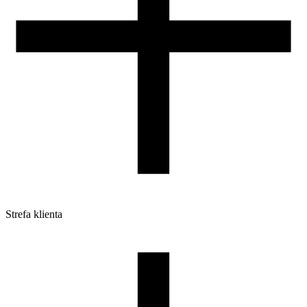
Strefa klienta
Pliki do pobrania
Profile do drukarek 3D
Szpule i opakowania
Zwroty
Reklamacje
Druk 3D - Porady dla początkujących
Jak korzystać z profili ROSA3D?