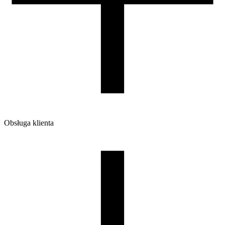
99/57/94
Wymiary opakowania [mm]
220/210/65
Waga brutto [g]
1200
Ilość sztuk w opakowaniu zbiorczym:
7
Obsługa klienta
O firmie
Opinie
Regulamin sklepu
Polityka Prywatności oraz Cookies
Zasady zwrotów i reklamacji
Nasza szpula
Kontakt
DLA DYSTRYBUTORÓW