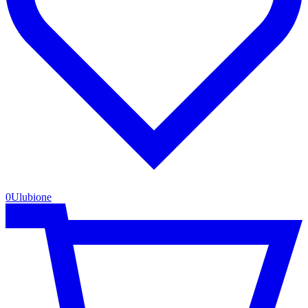
0
Ulubione