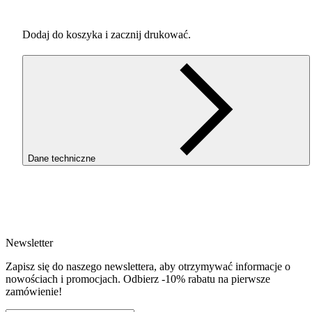
Dodaj do koszyka i zacznij drukować.
Dane techniczne
SKU
3734
EAN
5907753132444
Newsletter
Waga netto [kg]
Refill 1kg
Zapisz się do naszego newslettera, aby otrzymywać informacje o
Średnica [mm]
nowościach i promocjach. Odbierz -10% rabatu na pierwsze
1.75
zamówienie!
Materiał bazowy
PLA