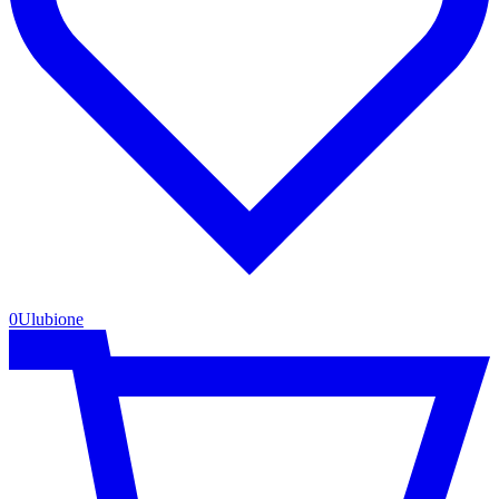
0
Ulubione