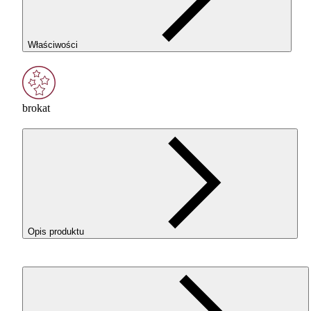
Właściwości
brokat
Opis produktu
ROSA
3D ReFill
PLA
Starter w kolorze Glitter Graphite
(Brokatowy Grafit) wzbogacony srebrnym brokatem, to
idealny filament do codziennego druku — prosty w obsłudze,
wybaczający błędy, a przy tym gwarantujący wysoką jakość