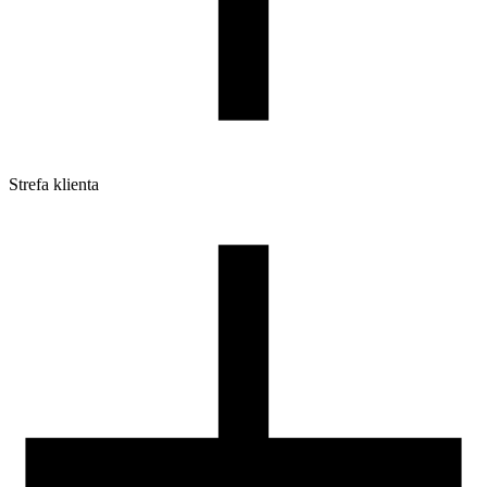
Strefa klienta
Pliki do pobrania
Profile do drukarek 3D
Szpule i opakowania
Zwroty
Reklamacje
Druk 3D - Porady dla początkujących
Jak korzystać z profili ROSA3D?