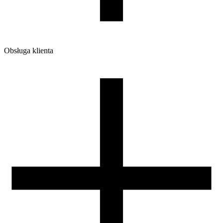
7
Obsługa klienta
O firmie
Opinie
Regulamin sklepu
Polityka Prywatności oraz Cookies
Zasady zwrotów i reklamacji
Nasza szpula
Kontakt
DLA DYSTRYBUTORÓW