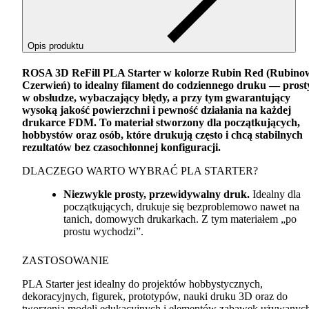
Opis produktu
ROSA
3D ReFill
PLA
Starter w kolorze Rubin Red (Rubino
Czerwień) to idealny filament do codziennego druku — prost
w obsłudze, wybaczający błędy, a przy tym gwarantujący
wysoką jakość powierzchni i pewność działania na każdej
drukarce
FDM
. To materiał stworzony dla początkujących,
hobbystów oraz osób, które drukują często i chcą stabilnych
rezultatów bez czasochłonnej konfiguracji.
DLACZEGO
WARTO
WYBRAĆ
PLA
STARTER
?
Niezwykle prosty, przewidywalny druk.
Idealny dla
początkujących, drukuje się bezproblemowo nawet na
tanich, domowych drukarkach. Z tym materiałem „po
prostu wychodzi”.
ZASTOSOWANIE
PLA
Starter jest idealny do projektów hobbystycznych,
dekoracyjnych, figurek, prototypów, nauki druku 3D oraz do
tworzenia modeli edukacyjnych i elementów zabawek używanyc