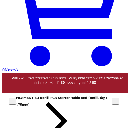
0
Koszyk
FILAMENT 3D ReFill PLA Starter Rubin Red (Refill 1kg /
1.75mm)