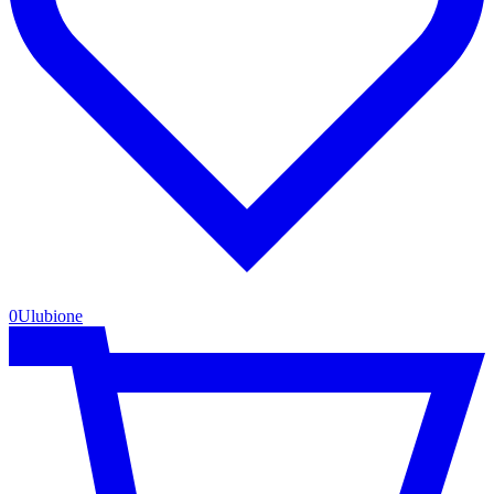
0
Ulubione