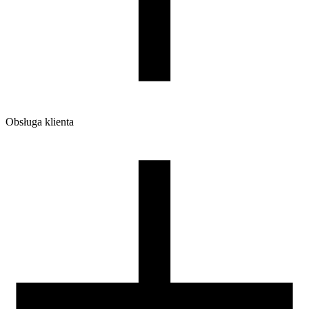
Waga brutto [g]
1200
Ilość sztuk w opakowaniu zbiorczym:
7
Obsługa klienta
O firmie
Opinie
Regulamin sklepu
Polityka Prywatności oraz Cookies
Zasady zwrotów i reklamacji
Nasza szpula
Kontakt
DLA DYSTRYBUTORÓW