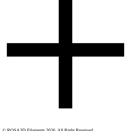
05-074 Hipolitów k. Halinowa
Obsługa zamówień (PL)
+48 698 940 440
Email
eshop@rosa3d.pl
Nasz zespół obsługi klienta jest do Państwa dyspozycji w dni
robocze w godzinach:
od 7:00 do 15:00
Obserwuj nas
©
ROSA3D Filaments
2026
. All Right Reserved.