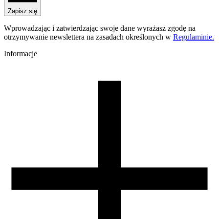
PLA Starter
Nazwa koloru
Zapisz się
Rubin Red
Kolor
Wprowadzając i zatwierdzając swoje dane wyrażasz zgodę na
różowy
otrzymywanie newslettera na zasadach określonych w
Regulaminie.
Temperatura dyszy [C]
190-250
Informacje
Temperatura stołu [C]
40-60
Nawiew [%]
70-100
Zamknięta komora
nie
Zalecana dysza
mosiężna
Zalecany rozmiar dyszy [mm]
0,4
Warunki suszenia [C/godz]
50/4
Waga szpuli [g]
30
Wymiary szpuli [mm]
99/57/94
Wymiary opakowania [mm]
220/210/65