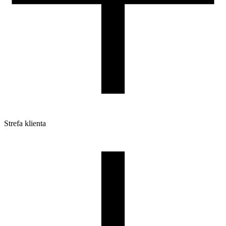
Strefa klienta
Pliki do pobrania
Profile do drukarek 3D
Szpule i opakowania
Zwroty
Reklamacje
Druk 3D - Porady dla początkujących
Jak korzystać z profili ROSA3D?