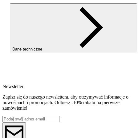
Dane techniczne
SKU
3744
EAN
5907753132543
Newsletter
Waga netto [kg]
Refill 1kg
Zapisz się do naszego newslettera, aby otrzymywać informacje o
Średnica [mm]
nowościach i promocjach. Odbierz -10% rabatu na pierwsze
1.75
zamówienie!
Materiał bazowy
PLA
ReFill
ReFill
Seria