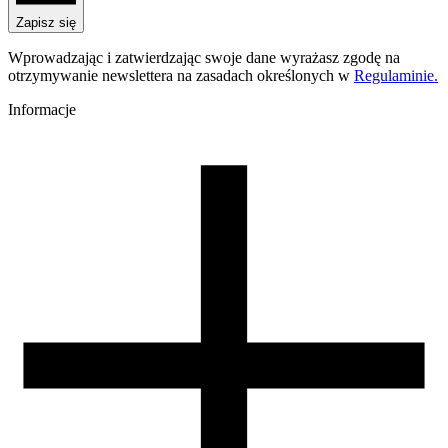
PLA Starter
Nazwa koloru
Zapisz się
Chocolate Brown
Kolor
Wprowadzając i zatwierdzając swoje dane wyrażasz zgodę na
brązowy
otrzymywanie newslettera na zasadach określonych w
Regulaminie.
Temperatura dyszy [C]
190-250
Informacje
Temperatura stołu [C]
40-60
Nawiew [%]
70-100
Zamknięta komora
nie
Zalecana dysza
mosiężna
Zalecany rozmiar dyszy [mm]
0,4
Warunki suszenia [C/godz]
50/4
Waga szpuli [g]
30
Wymiary szpuli [mm]
99/57/94
Wymiary opakowania [mm]
220/210/65