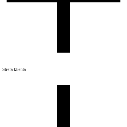
Strefa klienta
Pliki do pobrania
Profile do drukarek 3D
Szpule i opakowania
Zwroty
Reklamacje
Druk 3D - Porady dla początkujących
Jak korzystać z profili ROSA3D?