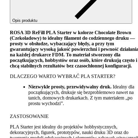
Opis produktu
ROSA
3D ReFill
PLA
Starter w kolorze Chocolate Brown
(Czekoladowy) to idealny filament do codziennego druku —
prosty w obsłudze, wybaczający błędy, a przy tym
gwarantujący wysoką jakość powierzchni i pewność działani
na każdej drukarce
FDM
. To materiał stworzony dla
początkujących, hobbystów oraz osób, które drukują często i
chcą stabilnych rezultatów bez czasochłonnej konfiguracji.
DLACZEGO
WARTO
WYBRAĆ
PLA
STARTER
?
Niezwykle prosty, przewidywalny druk.
Idealny dla
początkujących, drukuje się bezproblemowo nawet na
tanich, domowych drukarkach. Z tym materiałem „po
prostu wychodzi”.
ZASTOSOWANIE
PLA
Starter jest idealny do projektów hobbystycznych,
dekoracyjnych, figurek, prototypów, nauki druku 3D oraz do
tworzenia modeli edukacyjnych i elementów zabawek używanyc