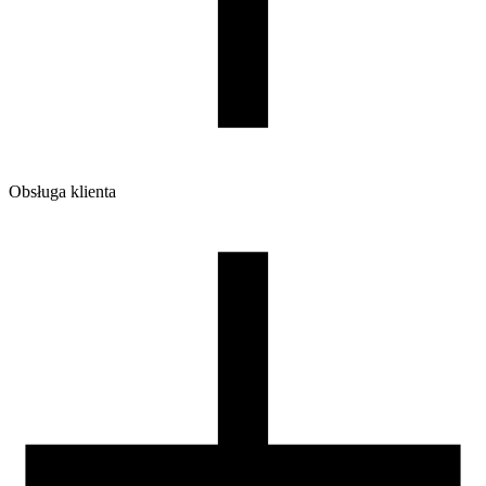
Waga brutto [g]
1200
Ilość sztuk w opakowaniu zbiorczym:
7
Obsługa klienta
O firmie
Opinie
Regulamin sklepu
Polityka Prywatności oraz Cookies
Zasady zwrotów i reklamacji
Nasza szpula
Kontakt
DLA DYSTRYBUTORÓW