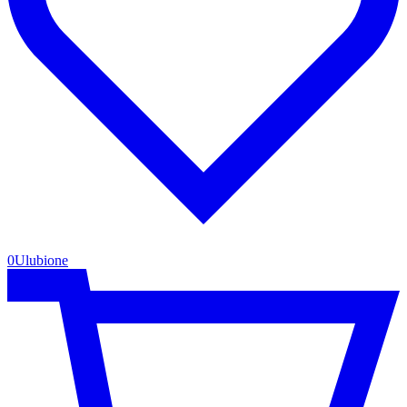
0
Ulubione