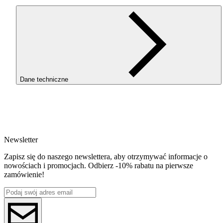
Dane techniczne
SKU
4116
EAN
5907753134882
Newsletter
Waga netto [kg]
Refill 1kg
Zapisz się do naszego newslettera, aby otrzymywać informacje o
Średnica [mm]
nowościach i promocjach. Odbierz -10% rabatu na pierwsze
1.75
zamówienie!
Materiał bazowy
PLA
ReFill
ReFill
Seria