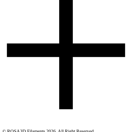
05-074 Hipolitów k. Halinowa
Obsługa zamówień (PL)
+48 698 940 440
Email
eshop@rosa3d.pl
Nasz zespół obsługi klienta jest do Państwa dyspozycji w dni
robocze w godzinach:
od 7:00 do 15:00
Obserwuj nas
©
ROSA3D Filaments
2026
. All Right Reserved.