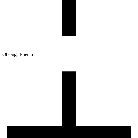
Waga brutto [g]
1200
Ilość sztuk w opakowaniu zbiorczym:
7
Obsługa klienta
O firmie
Opinie
Regulamin sklepu
Polityka Prywatności oraz Cookies
Zasady zwrotów i reklamacji
Nasza szpula
Kontakt
DLA DYSTRYBUTORÓW