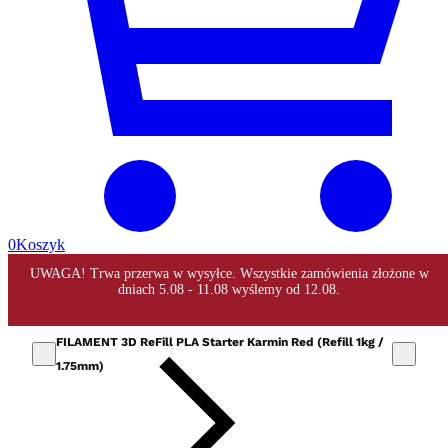
0
Koszyk
FILAMENT 3D ReFill PLA Starter Karmin Red (Refill 1kg /
1.75mm)