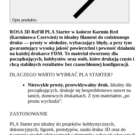
Opis produktu
ROSA
3D ReFill
PLA
Starter w kolorze Karmin Red
(Karminowa Czerwień) to idealny filament do codziennego
druku — prosty w obsłudze, wybaczający błędy, a przy tym
gwarantujący wysoką jakość powierzchni i pewność działani
na każdej drukarce
FDM
. To materiał stworzony dla
początkujących, hobbystów oraz osób, które drukują często i
chcą stabilnych rezultatów bez czasochłonnej konfiguracji.
DLACZEGO
WARTO
WYBRAĆ
PLA
STARTER
?
Niezwykle prosty, przewidywalny druk.
Idealny dla
początkujących, drukuje się bezproblemowo nawet na
tanich, domowych drukarkach. Z tym materiałem „po
prostu wychodzi”.
ZASTOSOWANIE
PLA
Starter jest idealny do projektów hobbystycznych,
dekoracyjnych, figurek, prototypów, nauki druku 3D oraz do
tworzenia modeli edukacyjnych i elementów zabawek używanyc