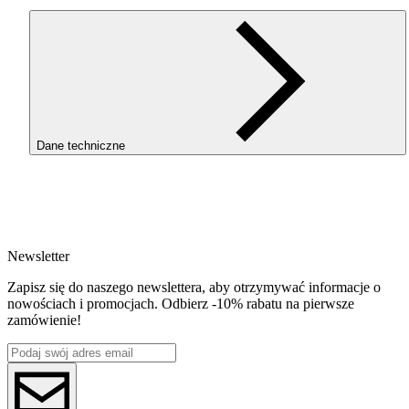
Dane techniczne
SKU
3866
EAN
5907753133205
Newsletter
Waga netto [kg]
Refill 1kg
Zapisz się do naszego newslettera, aby otrzymywać informacje o
Średnica [mm]
nowościach i promocjach. Odbierz -10% rabatu na pierwsze
1.75
zamówienie!
Materiał bazowy
PLA
ReFill
ReFill
Seria