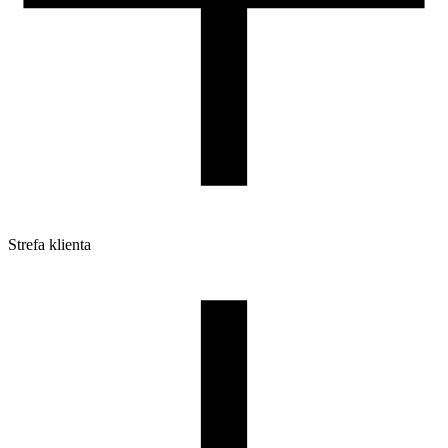
Strefa klienta
Pliki do pobrania
Profile do drukarek 3D
Szpule i opakowania
Zwroty
Reklamacje
Druk 3D - Porady dla początkujących
Jak korzystać z profili ROSA3D?