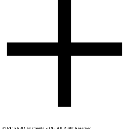
05-074 Hipolitów k. Halinowa
Obsługa zamówień (PL)
+48 698 940 440
Email
eshop@rosa3d.pl
Nasz zespół obsługi klienta jest do Państwa dyspozycji w dni
robocze w godzinach:
od 7:00 do 15:00
Obserwuj nas
©
ROSA3D Filaments
2026
. All Right Reserved.