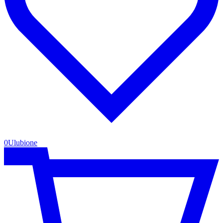
0
Ulubione