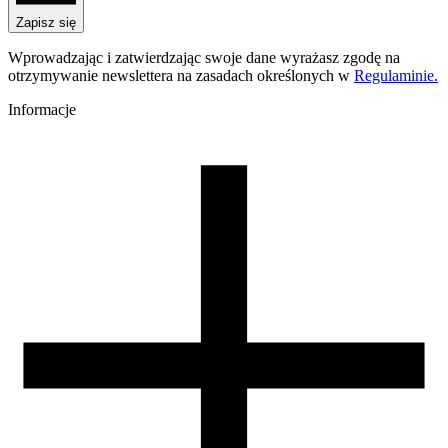
PLA Starter
Nazwa koloru
Zapisz się
Karmin Red
Kolor
Wprowadzając i zatwierdzając swoje dane wyrażasz zgodę na
czerwony
otrzymywanie newslettera na zasadach określonych w
Regulaminie.
Temperatura dyszy [C]
190-250
Informacje
Temperatura stołu [C]
40-60
Nawiew [%]
70-100
Zamknięta komora
nie
Zalecana dysza
mosiężna
Zalecany rozmiar dyszy [mm]
0,4
Warunki suszenia [C/godz]
50/4
Waga szpuli [g]
30
Wymiary szpuli [mm]
99/57/94
Wymiary opakowania [mm]
220/210/65