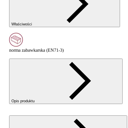
Właściwości
norma zabawkarska (EN71-3)
Opis produktu
ROSA
3D ReFill
PLA
Starter w kolorze Pink (Różowy) to
idealny filament do codziennego druku — prosty w obsłudze,
wybaczający błędy, a przy tym gwarantujący wysoką jakość