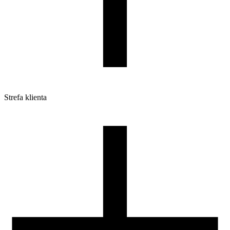
Strefa klienta
Pliki do pobrania
Profile do drukarek 3D
Szpule i opakowania
Zwroty
Reklamacje
Druk 3D - Porady dla początkujących
Jak korzystać z profili ROSA3D?