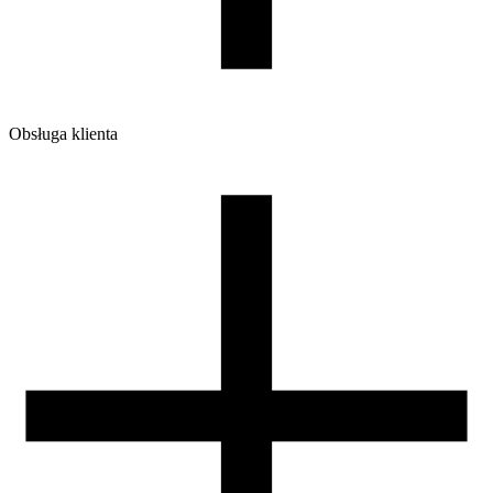
1200
Ilość sztuk w opakowaniu zbiorczym:
7
Dodaj do koszyka i zacznij drukować.
Obsługa klienta
O firmie
Opinie
Regulamin sklepu
Polityka Prywatności oraz Cookies
Zasady zwrotów i reklamacji
Nasza szpula
Kontakt
DLA DYSTRYBUTORÓW