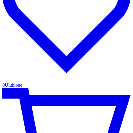
0
Ulubione