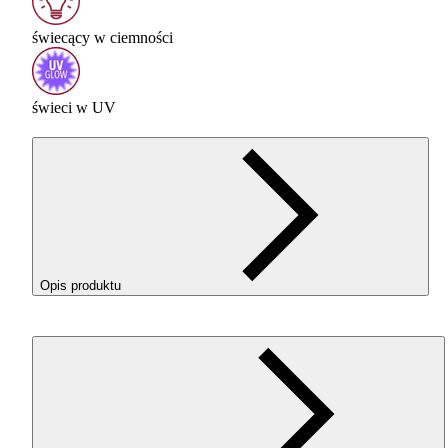
świecący w ciemności
świeci w UV
Opis produktu
ROSA
3D ReFill
PLA
Starter Glow in the Dark w kolorze
Neon Green (Neonowy Zielony) to filament do drukowania
modeli, które po naświetleniu naturalnym lub sztucznym
światłem emitują fosforyzującą poświatę w ciemności. Pozwal
tworzyć projekty, które przyciągają uwagę nie tylko w dzień,
ale również po zgaszeniu światła. Sprawdzi się w rękach