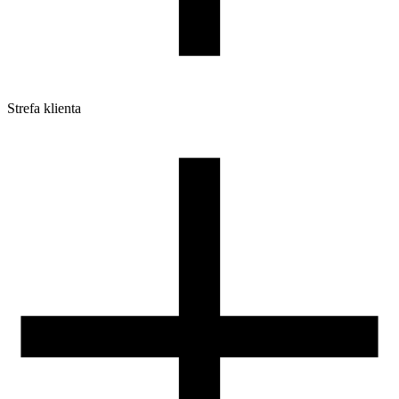
Strefa klienta
Pliki do pobrania
Profile do drukarek 3D
Szpule i opakowania
Zwroty
Reklamacje
Druk 3D - Porady dla początkujących
Jak korzystać z profili ROSA3D?