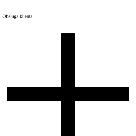
Obsługa klienta
O firmie
Opinie
Regulamin sklepu
Polityka Prywatności oraz Cookies
Zasady zwrotów i reklamacji
Nasza szpula
Kontakt
DLA DYSTRYBUTORÓW