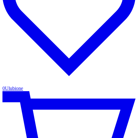
0
Ulubione