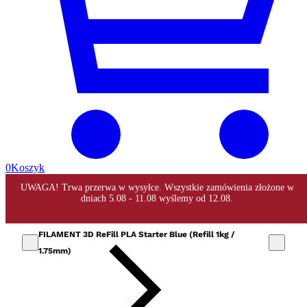
0
Koszyk
FILAMENT 3D ReFill PLA Starter Blue (Refill 1kg /
1.75mm)