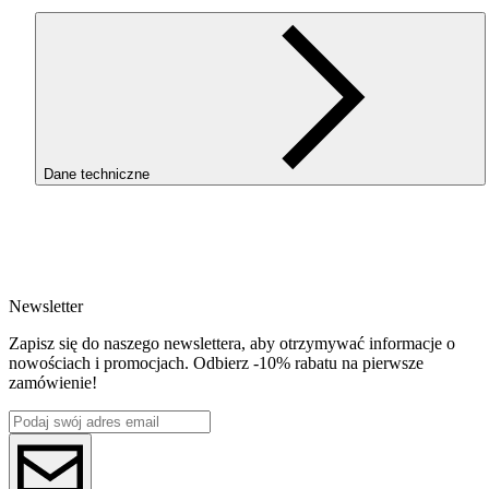
Dane techniczne
SKU
3763
EAN
5907753132697
Newsletter
Waga netto [kg]
Refill 1kg
Zapisz się do naszego newslettera, aby otrzymywać informacje o
Średnica [mm]
nowościach i promocjach. Odbierz -10% rabatu na pierwsze
1.75
zamówienie!
Materiał bazowy
PLA
ReFill
ReFill
Seria