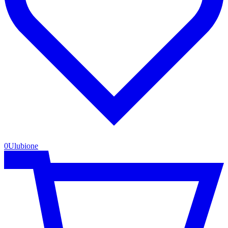
0
Ulubione