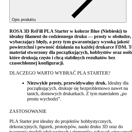
Opis produktu
ROSA
3D ReFill
PLA
Starter w kolorze Blue (Niebieski) to
idealny filament do codziennego druku — prosty w obsłudze,
wybaczający błędy, a przy tym gwarantujący wysoką jakość
powierzchni i pewność działania na każdej drukarce
FDM
. T
materiał stworzony dla początkujących, hobbystów oraz osób
które drukują często i chcą stabilnych rezultatów bez
czasochłonnej konfiguracji.
DLACZEGO
WARTO
WYBRAĆ
PLA
STARTER
?
Niezwykle prosty, przewidywalny druk.
Idealny dla
początkujących, drukuje się bezproblemowo nawet na
tanich, domowych drukarkach. Z tym materiałem „po
prostu wychodzi”.
ZASTOSOWANIE
PLA
Starter jest idealny do projektów hobbystycznych,
dekoracyjnych, figurek, prototypów, nauki druku 3D oraz do
tworzenia modeli edukacyjnych i elementów zabawek używanyc