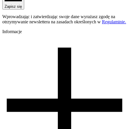
PLA Starter
Nazwa koloru
Zapisz się
Blue
Kolor
Wprowadzając i zatwierdzając swoje dane wyrażasz zgodę na
niebieski
otrzymywanie newslettera na zasadach określonych w
Regulaminie.
Temperatura dyszy [C]
190-250
Informacje
Temperatura stołu [C]
40-60
Nawiew [%]
70-100
Zamknięta komora
nie
Zalecana dysza
mosiężna
Zalecany rozmiar dyszy [mm]
0,4
Warunki suszenia [C/godz]
50/4
Waga szpuli [g]
30
Wymiary szpuli [mm]
99/57/94
Wymiary opakowania [mm]
220/210/65