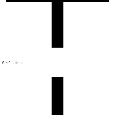
Strefa klienta
Pliki do pobrania
Profile do drukarek 3D
Szpule i opakowania
Zwroty
Reklamacje
Druk 3D - Porady dla początkujących
Jak korzystać z profili ROSA3D?