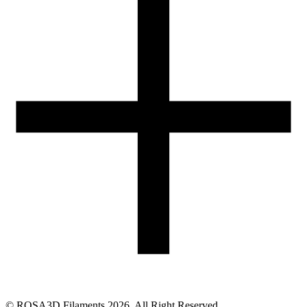
05-074 Hipolitów k. Halinowa
Obsługa zamówień (PL)
+48 698 940 440
Email
eshop@rosa3d.pl
Nasz zespół obsługi klienta jest do Państwa dyspozycji w dni
robocze w godzinach:
od 7:00 do 15:00
Obserwuj nas
©
ROSA3D Filaments
2026
. All Right Reserved.