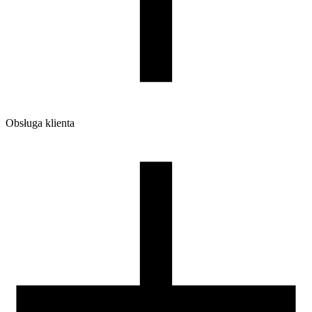
Waga brutto [g]
1200
Ilość sztuk w opakowaniu zbiorczym:
7
Obsługa klienta
O firmie
Opinie
Regulamin sklepu
Polityka Prywatności oraz Cookies
Zasady zwrotów i reklamacji
Nasza szpula
Kontakt
DLA DYSTRYBUTORÓW