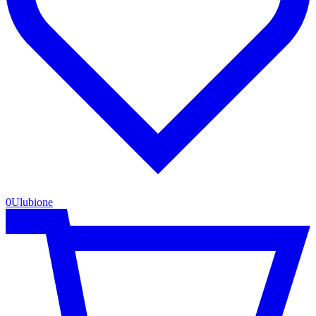
0
Ulubione