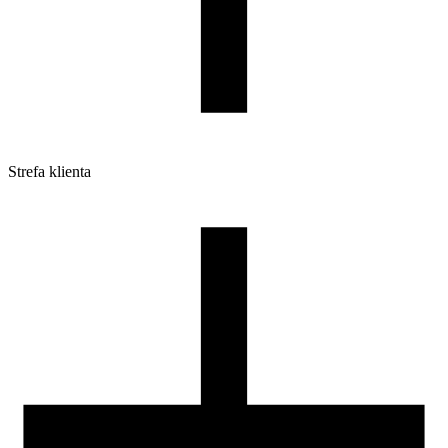
Strefa klienta
Pliki do pobrania
Profile do drukarek 3D
Szpule i opakowania
Zwroty
Reklamacje
Druk 3D - Porady dla początkujących
Jak korzystać z profili ROSA3D?