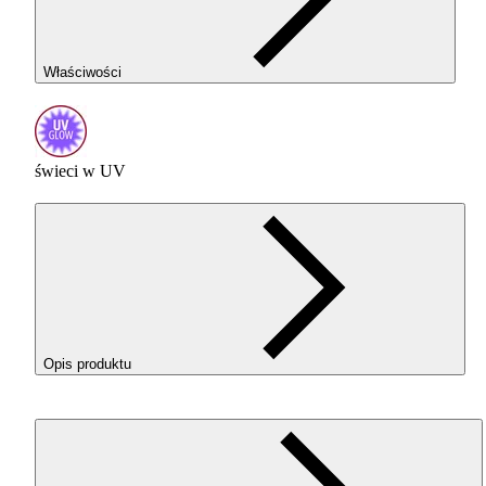
Właściwości
świeci w UV
Opis produktu
ROSA
3D ReFill
PLA
Starter w kolorze Neon Yellow (Neon
Żółty) to idealny filament do codziennego druku — prosty w
obsłudze, wybaczający błędy, a przy tym gwarantujący wyso
jakość powierzchni i pewność działania na każdej drukarce