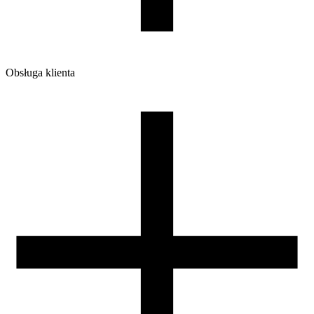
Ilość sztuk w opakowaniu zbiorczym:
7
Obsługa klienta
O firmie
Opinie
Regulamin sklepu
Polityka Prywatności oraz Cookies
Zasady zwrotów i reklamacji
Nasza szpula
Kontakt
DLA DYSTRYBUTORÓW