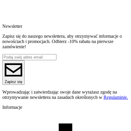
SKU
4916
EAN
5907753138507
Newsletter
Waga netto [kg]
Refill 1kg
Zapisz się do naszego newslettera, aby otrzymywać informacje o
Średnica [mm]
nowościach i promocjach. Odbierz -10% rabatu na pierwsze
1.75
zamówienie!
Materiał bazowy
PLA
ReFill
ReFill
Seria
PLA Starter
Nazwa koloru
Zapisz się
Magenta Neon
Kolor
Wprowadzając i zatwierdzając swoje dane wyrażasz zgodę na
różowy
otrzymywanie newslettera na zasadach określonych w
Regulaminie.
Temperatura dyszy [C]
190-250
Informacje
Temperatura stołu [C]
40-60
Nawiew [%]
70-100