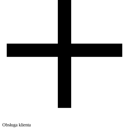
Zamknięta komora
nie
Warunki suszenia [C/godz]
50/4
Waga szpuli [g]
30
Wymiary szpuli [mm]
99/57/94
Wymiary opakowania [mm]
220/210/65
Waga brutto [g]
1200
Ilość sztuk w opakowaniu zbiorczym:
7
Obsługa klienta