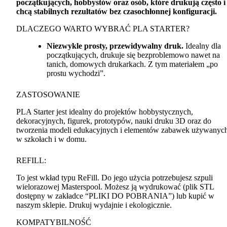
początkujących, hobbystów oraz osób, które drukują często i
chcą stabilnych rezultatów bez czasochłonnej konfiguracji.
DLACZEGO
WARTO
WYBRAĆ
PLA
STARTER
?
Niezwykle prosty, przewidywalny druk.
Idealny dla
początkujących, drukuje się bezproblemowo nawet na
tanich, domowych drukarkach. Z tym materiałem „po
prostu wychodzi”.
ZASTOSOWANIE
PLA
Starter jest idealny do projektów hobbystycznych,
dekoracyjnych, figurek, prototypów, nauki druku 3D oraz do
tworzenia modeli edukacyjnych i elementów zabawek używanyc
w szkołach i w domu.
REFILL
:
To jest wkład typu ReFill. Do jego użycia potrzebujesz szpuli
wielorazowej Masterspool. Możesz ją wydrukować (plik
STL
dostępny w zakładce “
PLIKI
DO
POBRANIA
”) lub kupić w
naszym sklepie. Drukuj wydajnie i ekologicznie.
KOMPATYBILNOŚĆ