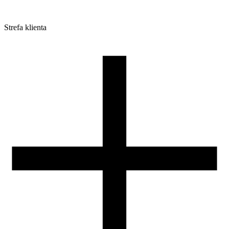
Strefa klienta
Pliki do pobrania
Profile do drukarek 3D
Szpule i opakowania
Zwroty
Reklamacje
Druk 3D - Porady dla początkujących
Jak korzystać z profili ROSA3D?