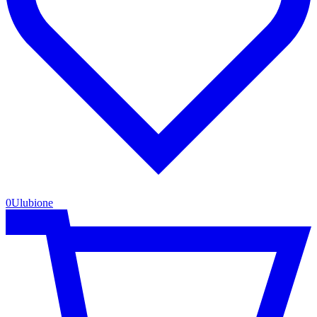
0
Ulubione