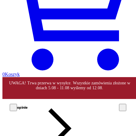
0
Koszyk
opinie