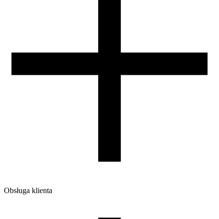
Obsługa klienta
O firmie
Opinie
Regulamin sklepu