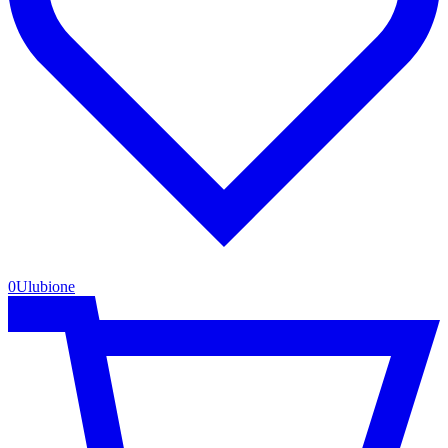
0
Ulubione