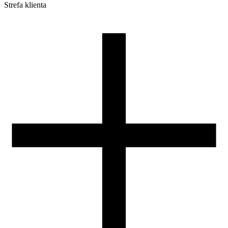
Strefa klienta
Pliki do pobrania
Profile do drukarek 3D
Szpule i opakowania
Zwroty
Reklamacje
Druk 3D - Porady dla początkujących
Jak korzystać z profili ROSA3D?