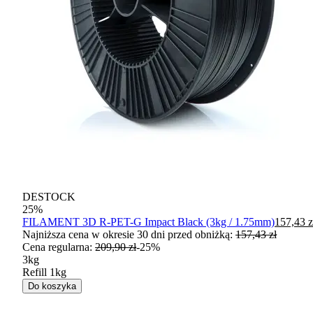
DESTOCK
25
%
FILAMENT 3D R-PET-G Impact Black (3kg / 1.75mm)
157,43 z
Najniższa cena w okresie 30 dni przed obniżką:
157,43 zł
Cena regularna
:
209,90 zł
-
25
%
3kg
Refill 1kg
Do koszyka