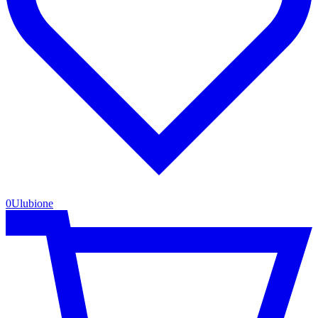
0
Ulubione