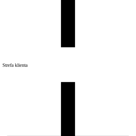
Strefa klienta
Pliki do pobrania
Profile do drukarek 3D
Szpule i opakowania
Zwroty
Reklamacje
Druk 3D - Porady dla początkujących
Jak korzystać z profili ROSA3D?