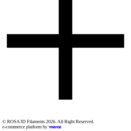
Obsługa zamówień (PL)
+48 698 940 440
Email
eshop@rosa3d.pl
Nasz zespół obsługi klienta jest do Państwa dyspozycji w dni
robocze w godzinach:
od 7:00 do 15:00
Obserwuj nas
©
ROSA3D Filaments
2026
. All Right Reserved.
e-commerce platform by