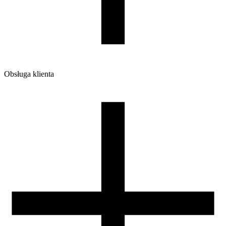
Obsługa klienta
O firmie
Opinie
Regulamin sklepu
Polityka Prywatności oraz Cookies
Zasady zwrotów i reklamacji
Nasza szpula
Kontakt
DLA DYSTRYBUTORÓW