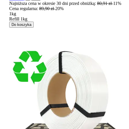
Najniższa cena w okresie 30 dni przed obniżką:
80,91 zł
-
11
%
Cena regularna
:
89,90 zł
-
20
%
1kg
Refill 1kg
Do koszyka