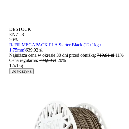
DESTOCK
EN71-3
20
%
ReFill MEGAPACK PLA Starter Black (12x1kg /
1.75mm)
639,92 zł
Najniższa cena w okresie 30 dni przed obniżką:
719,91 zł
-
11
%
Cena regularna
:
799,90 zł
-
20
%
12x1kg
Do koszyka