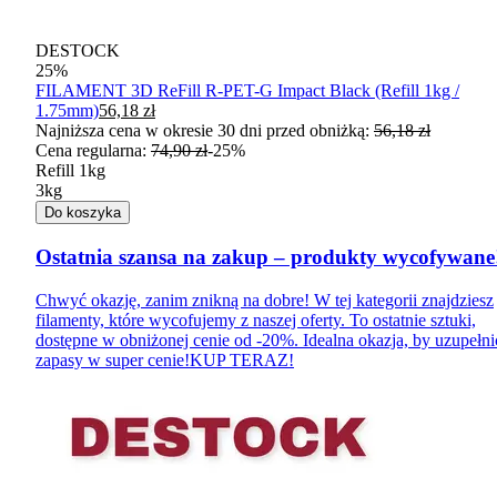
DESTOCK
25
%
FILAMENT 3D ReFill R-PET-G Impact Black (Refill 1kg /
1.75mm)
56,18 zł
Najniższa cena w okresie 30 dni przed obniżką:
56,18 zł
Cena regularna
:
74,90 zł
-
25
%
Refill 1kg
3kg
Do koszyka
Ostatnia szansa na zakup – produkty wycofywane
Chwyć okazję, zanim znikną na dobre! W tej kategorii znajdziesz
filamenty, które wycofujemy z naszej oferty. To ostatnie sztuki,
dostępne w obniżonej cenie od -20%. Idealna okazja, by uzupełni
zapasy w super cenie!
KUP TERAZ!