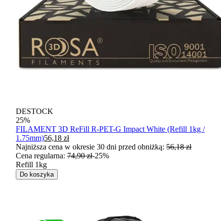
DESTOCK
25
%
FILAMENT 3D ReFill R-PET-G Impact White (Refill 1kg /
1.75mm)
56,18 zł
Najniższa cena w okresie 30 dni przed obniżką:
56,18 zł
Cena regularna
:
74,90 zł
-
25
%
Refill 1kg
Do koszyka