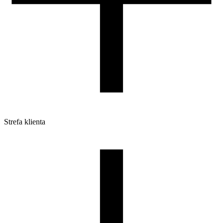
Strefa klienta
Pliki do pobrania
Profile do drukarek 3D
Szpule i opakowania
Zwroty
Reklamacje
Druk 3D - Porady dla początkujących
Jak korzystać z profili ROSA3D?