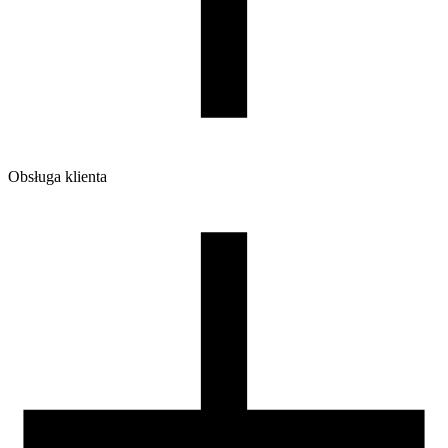
Waga brutto [g]
1200
Ilość sztuk w opakowaniu zbiorczym:
7
Obsługa klienta
O firmie
Opinie
Regulamin sklepu
Polityka Prywatności oraz Cookies
Zasady zwrotów i reklamacji
Nasza szpula
Kontakt
DLA DYSTRYBUTORÓW