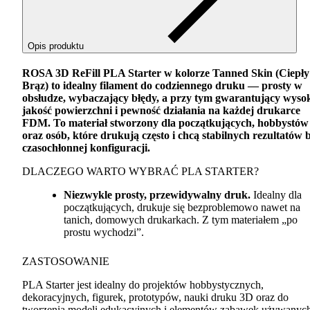
Opis produktu
ROSA
3D ReFill
PLA
Starter w kolorze Tanned Skin (Ciepły
Brąz) to idealny filament do codziennego druku — prosty w
obsłudze, wybaczający błędy, a przy tym gwarantujący wyso
jakość powierzchni i pewność działania na każdej drukarce
FDM
. To materiał stworzony dla początkujących, hobbystów
oraz osób, które drukują często i chcą stabilnych rezultatów 
czasochłonnej konfiguracji.
DLACZEGO
WARTO
WYBRAĆ
PLA
STARTER
?
Niezwykle prosty, przewidywalny druk.
Idealny dla
początkujących, drukuje się bezproblemowo nawet na
tanich, domowych drukarkach. Z tym materiałem „po
prostu wychodzi”.
ZASTOSOWANIE
PLA
Starter jest idealny do projektów hobbystycznych,
dekoracyjnych, figurek, prototypów, nauki druku 3D oraz do
tworzenia modeli edukacyjnych i elementów zabawek używanyc