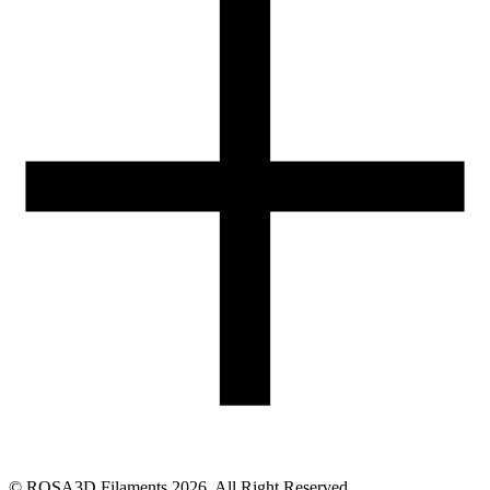
05-074 Hipolitów k. Halinowa
Obsługa zamówień (PL)
+48 698 940 440
Email
eshop@rosa3d.pl
Nasz zespół obsługi klienta jest do Państwa dyspozycji w dni
robocze w godzinach:
od 7:00 do 15:00
Obserwuj nas
©
ROSA3D Filaments
2026
. All Right Reserved.