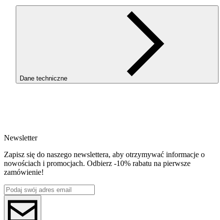
Dane techniczne
SKU
4126
EAN
5907753134936
Newsletter
Waga netto [kg]
Refill 1kg
Zapisz się do naszego newslettera, aby otrzymywać informacje o
Średnica [mm]
nowościach i promocjach. Odbierz -10% rabatu na pierwsze
1.75
zamówienie!
Materiał bazowy
PLA
ReFill
ReFill
Seria