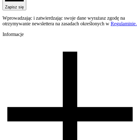
PLA Starter
Nazwa koloru
Zapisz się
Tanned Skin
Kolor
Wprowadzając i zatwierdzając swoje dane wyrażasz zgodę na
beżowy
otrzymywanie newslettera na zasadach określonych w
Regulaminie.
Temperatura dyszy [C]
190-250
Informacje
Temperatura stołu [C]
40-60
Nawiew [%]
70-100
Zamknięta komora
nie
Zalecana dysza
mosiężna
Zalecany rozmiar dyszy [mm]
0,4
Warunki suszenia [C/godz]
50/4
Waga szpuli [g]
30
Wymiary szpuli [mm]
99/57/94
Wymiary opakowania [mm]
220/210/65