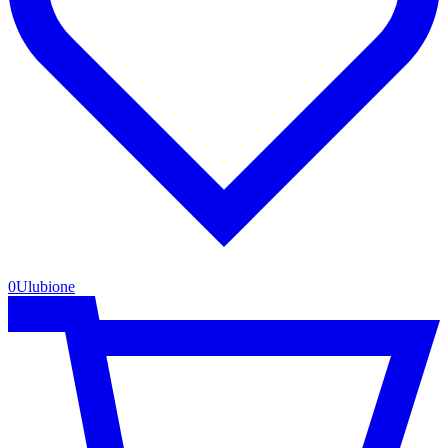
0
Ulubione