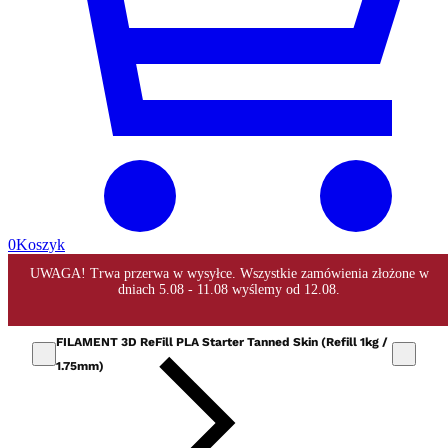
0
Koszyk
FILAMENT 3D ReFill PLA Starter Tanned Skin (Refill 1kg /
1.75mm)