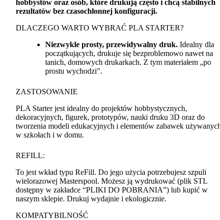
hobbystów oraz osób, które drukują często i chcą stabilnych
rezultatów bez czasochłonnej konfiguracji.
DLACZEGO
WARTO
WYBRAĆ
PLA
STARTER
?
Niezwykle prosty, przewidywalny druk.
Idealny dla
początkujących, drukuje się bezproblemowo nawet na
tanich, domowych drukarkach. Z tym materiałem „po
prostu wychodzi”.
ZASTOSOWANIE
PLA
Starter jest idealny do projektów hobbystycznych,
dekoracyjnych, figurek, prototypów, nauki druku 3D oraz do
tworzenia modeli edukacyjnych i elementów zabawek używanyc
w szkołach i w domu.
REFILL
:
To jest wkład typu ReFill. Do jego użycia potrzebujesz szpuli
wielorazowej Masterspool. Możesz ją wydrukować (plik
STL
dostępny w zakładce “
PLIKI
DO
POBRANIA
”) lub kupić w
naszym sklepie. Drukuj wydajnie i ekologicznie.
KOMPATYBILNOŚĆ