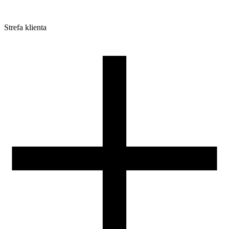
Strefa klienta
Pliki do pobrania
Profile do drukarek 3D
Szpule i opakowania
Zwroty
Reklamacje
Druk 3D - Porady dla początkujących
Jak korzystać z profili ROSA3D?