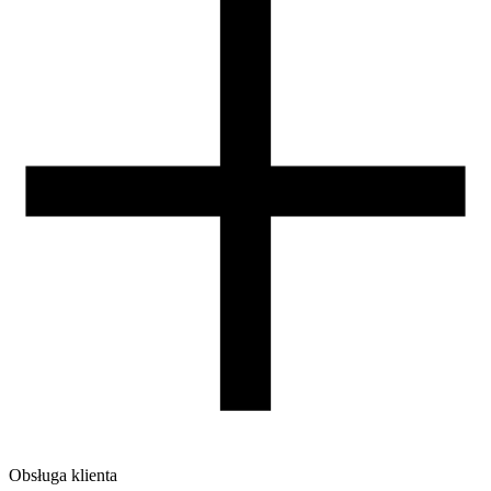
Zamknięta komora
nie
Warunki suszenia [C/godz]
50/4
Waga szpuli [g]
30
Wymiary szpuli [mm]
99/57/94
Wymiary opakowania [mm]
220/210/65
Waga brutto [g]
1200
Ilość sztuk w opakowaniu zbiorczym:
7
Obsługa klienta