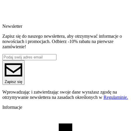
SKU
4917
EAN
5907753138514
Newsletter
Waga netto [kg]
Refill 1kg
Zapisz się do naszego newslettera, aby otrzymywać informacje o
Średnica [mm]
nowościach i promocjach. Odbierz -10% rabatu na pierwsze
1.75
zamówienie!
Materiał bazowy
PLA
ReFill
ReFill
Seria
PLA Starter
Nazwa koloru
Zapisz się
Light Blue
Kolor
Wprowadzając i zatwierdzając swoje dane wyrażasz zgodę na
niebieski
otrzymywanie newslettera na zasadach określonych w
Regulaminie.
Temperatura dyszy [C]
190-250
Informacje
Temperatura stołu [C]
40-60
Nawiew [%]
70-100