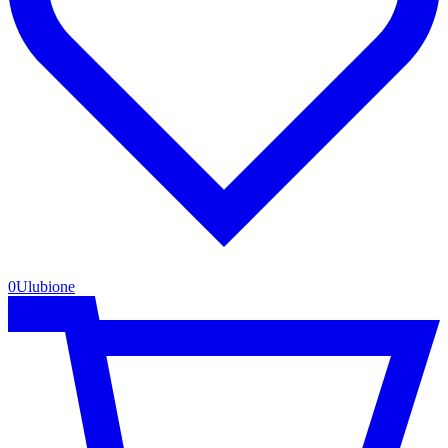
0
Ulubione