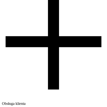
Zamknięta komora
nie
Warunki suszenia [C/godz]
50/4
Waga szpuli [g]
30
Wymiary szpuli [mm]
99/57/94
Wymiary opakowania [mm]
220/210/65
Waga brutto [g]
1200
Ilość sztuk w opakowaniu zbiorczym:
7
Obsługa klienta