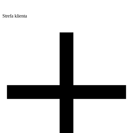
Strefa klienta
Pliki do pobrania
Profile do drukarek 3D
Szpule i opakowania
Zwroty
Reklamacje
Druk 3D - Porady dla początkujących
Jak korzystać z profili ROSA3D?