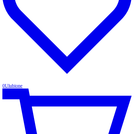
0
Ulubione