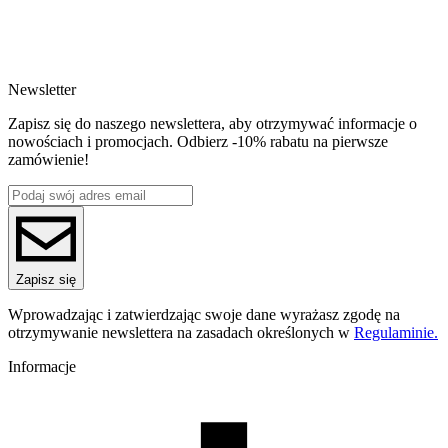
SKU
4872
EAN
5907753138354
Newsletter
Waga netto [kg]
Refill 1kg
Zapisz się do naszego newslettera, aby otrzymywać informacje o
Średnica [mm]
nowościach i promocjach. Odbierz -10% rabatu na pierwsze
1.75
zamówienie!
Materiał bazowy
PLA
ReFill
ReFill
Seria
PLA Starter
Nazwa koloru
Zapisz się
Retro Gray
Kolor
Wprowadzając i zatwierdzając swoje dane wyrażasz zgodę na
szary
otrzymywanie newslettera na zasadach określonych w
Regulaminie.
Temperatura dyszy [C]
190-250
Informacje
Temperatura stołu [C]
40-60
Nawiew [%]
70-100