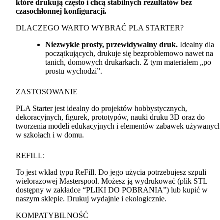
które drukują często i chcą stabilnych rezultatów bez
czasochłonnej konfiguracji.
DLACZEGO
WARTO
WYBRAĆ
PLA
STARTER
?
Niezwykle prosty, przewidywalny druk.
Idealny dla
początkujących, drukuje się bezproblemowo nawet na
tanich, domowych drukarkach. Z tym materiałem „po
prostu wychodzi”.
ZASTOSOWANIE
PLA
Starter jest idealny do projektów hobbystycznych,
dekoracyjnych, figurek, prototypów, nauki druku 3D oraz do
tworzenia modeli edukacyjnych i elementów zabawek używanyc
w szkołach i w domu.
REFILL
:
To jest wkład typu ReFill. Do jego użycia potrzebujesz szpuli
wielorazowej Masterspool. Możesz ją wydrukować (plik
STL
dostępny w zakładce “
PLIKI
DO
POBRANIA
”) lub kupić w
naszym sklepie. Drukuj wydajnie i ekologicznie.
KOMPATYBILNOŚĆ