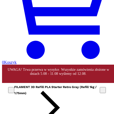
0
Koszyk
FILAMENT 3D ReFill PLA Starter Retro Gray (Refill 1kg /
1.75mm)