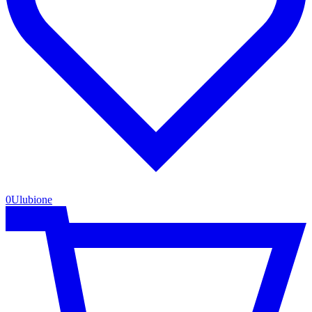
0
Ulubione