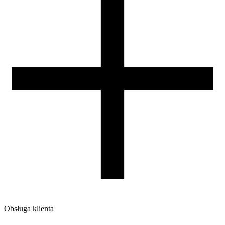
nie
Warunki suszenia [C/godz]
50/4
Waga szpuli [g]
30
Wymiary szpuli [mm]
99/57/94
Wymiary opakowania [mm]
220/210/65
Waga brutto [g]
1200
Ilość sztuk w opakowaniu zbiorczym:
7
Obsługa klienta
O firmie