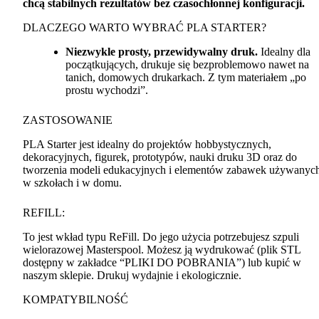
chcą stabilnych rezultatów bez czasochłonnej konfiguracji.
DLACZEGO
WARTO
WYBRAĆ
PLA
STARTER
?
Niezwykle prosty, przewidywalny druk.
Idealny dla
początkujących, drukuje się bezproblemowo nawet na
tanich, domowych drukarkach. Z tym materiałem „po
prostu wychodzi”.
ZASTOSOWANIE
PLA
Starter jest idealny do projektów hobbystycznych,
dekoracyjnych, figurek, prototypów, nauki druku 3D oraz do
tworzenia modeli edukacyjnych i elementów zabawek używanyc
w szkołach i w domu.
REFILL
:
To jest wkład typu ReFill. Do jego użycia potrzebujesz szpuli
wielorazowej Masterspool. Możesz ją wydrukować (plik
STL
dostępny w zakładce “
PLIKI
DO
POBRANIA
”) lub kupić w
naszym sklepie. Drukuj wydajnie i ekologicznie.
KOMPATYBILNOŚĆ