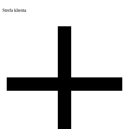
Strefa klienta
Pliki do pobrania
Profile do drukarek 3D
Szpule i opakowania
Zwroty
Reklamacje
Druk 3D - Porady dla początkujących
Jak korzystać z profili ROSA3D?