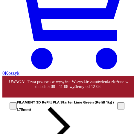
0
Koszyk
FILAMENT 3D ReFill PLA Starter Lime Green (Refill 1kg /
1.75mm)