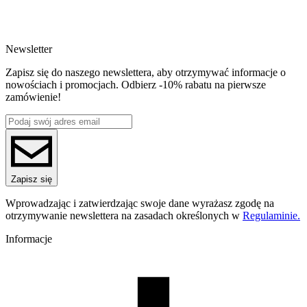
SKU
4886
EAN
5907753138361
Newsletter
Waga netto [kg]
Refill 1kg
Zapisz się do naszego newslettera, aby otrzymywać informacje o
Średnica [mm]
nowościach i promocjach. Odbierz -10% rabatu na pierwsze
1.75
zamówienie!
Materiał bazowy
PLA
ReFill
ReFill
Seria
PLA Starter
Nazwa koloru
Zapisz się
Lime Green
Kolor
Wprowadzając i zatwierdzając swoje dane wyrażasz zgodę na
zielony
otrzymywanie newslettera na zasadach określonych w
Regulaminie.
Temperatura dyszy [C]
190-250
Informacje
Temperatura stołu [C]
40-60
Nawiew [%]
70-100
Zamknięta komora