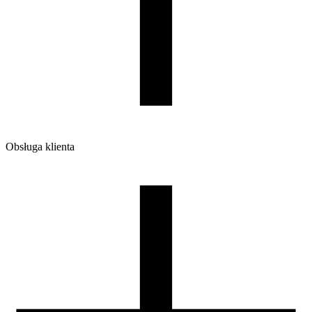
Ilość sztuk w opakowaniu zbiorczym:
6
Obsługa klienta
O firmie
Opinie
Regulamin sklepu
Polityka Prywatności oraz Cookies
Zasady zwrotów i reklamacji
Nasza szpula
Kontakt
DLA DYSTRYBUTORÓW