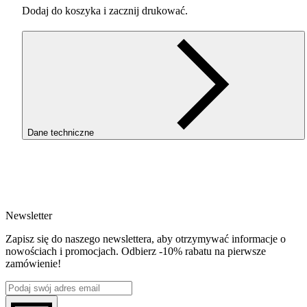
Dodaj do koszyka i zacznij drukować.
Dane techniczne
SKU
4039
EAN
5907753134462
Newsletter
Waga netto [kg]
1kg
Zapisz się do naszego newslettera, aby otrzymywać informacje o
Średnica [mm]
nowościach i promocjach. Odbierz -10% rabatu na pierwsze
1.75
zamówienie!
Materiał bazowy
PLA
Seria
PLA Starter