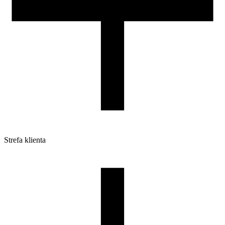
Strefa klienta
Pliki do pobrania
Profile do drukarek 3D
Szpule i opakowania
Zwroty
Reklamacje
Druk 3D - Porady dla początkujących
Jak korzystać z profili ROSA3D?