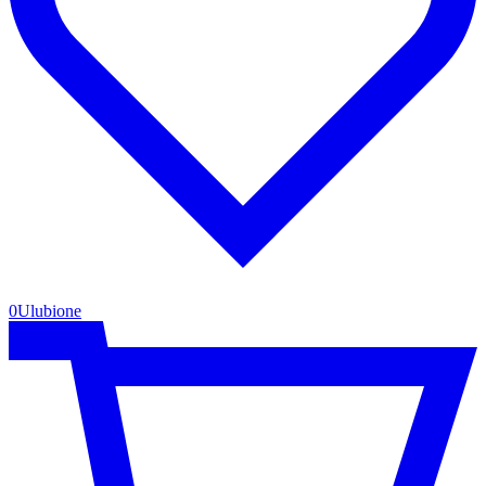
0
Ulubione