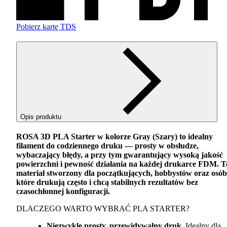
Pobierz kartę TDS
Opis produktu
ROSA
3D
PLA
Starter w kolorze Gray (Szary) to idealny
filament do codziennego druku — prosty w obsłudze,
wybaczający błędy, a przy tym gwarantujący wysoką jakość
powierzchni i pewność działania na każdej drukarce
FDM
. T
materiał stworzony dla początkujących, hobbystów oraz osób
które drukują często i chcą stabilnych rezultatów bez
czasochłonnej konfiguracji.
DLACZEGO
WARTO
WYBRAĆ
PLA
STARTER
?
Niezwykle prosty, przewidywalny druk.
Idealny dla