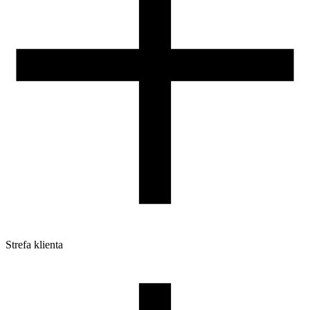
Strefa klienta
Pliki do pobrania
Profile do drukarek 3D
Szpule i opakowania
Zwroty
Reklamacje