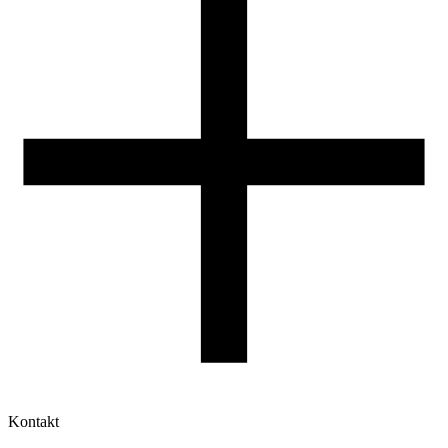
Druk 3D - Porady dla początkujących
Jak korzystać z profili ROSA3D?
Kontakt
Moje konto