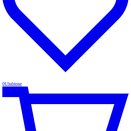
0
Ulubione