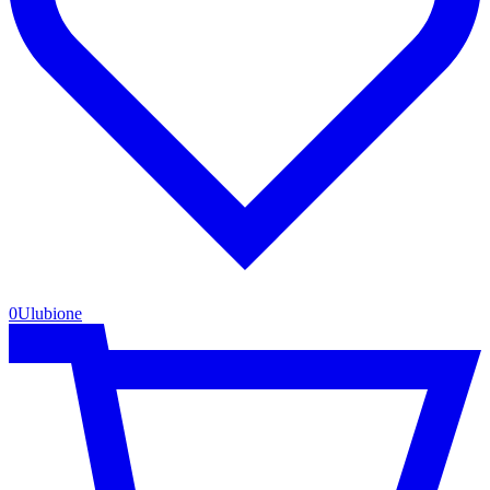
0
Ulubione