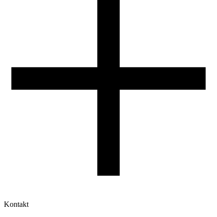
Druk 3D - Porady dla początkujących
Jak korzystać z profili ROSA3D?
Kontakt
Moje konto