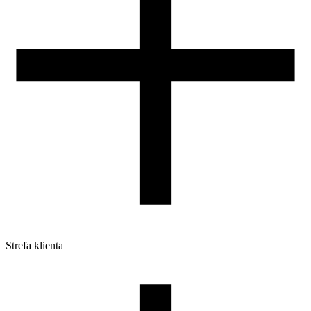
Strefa klienta
Pliki do pobrania
Profile do drukarek 3D
Szpule i opakowania
Zwroty
Reklamacje