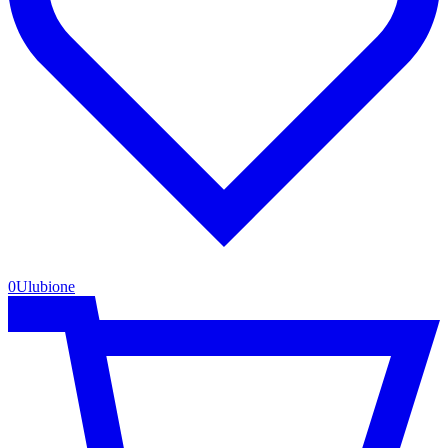
0
Ulubione