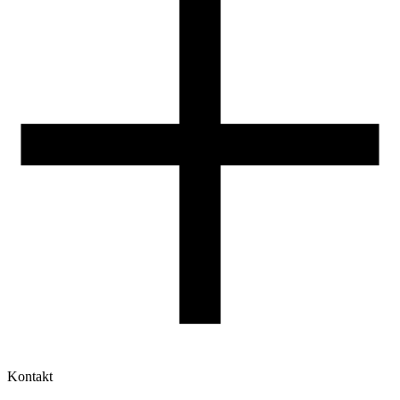
Druk 3D - Porady dla początkujących
Jak korzystać z profili ROSA3D?
Kontakt
Moje konto