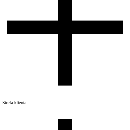
Strefa klienta
Pliki do pobrania
Profile do drukarek 3D
Szpule i opakowania
Zwroty
Reklamacje