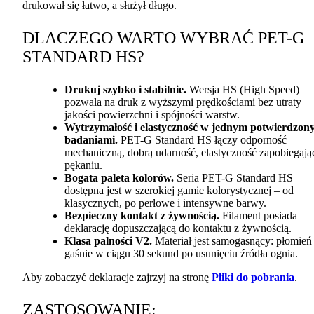
drukował się łatwo, a służył długo.
DLACZEGO
WARTO
WYBRAĆ
PET
-G
STANDARD
HS?
Drukuj szybko i stabilnie.
Wersja HS (High Speed)
pozwala na druk z wyższymi prędkościami bez utraty
jakości powierzchni i spójności warstw.
Wytrzymałość i elastyczność w jednym potwierdzon
badaniami.
PET
-G Standard HS łączy odporność
mechaniczną, dobrą udarność, elastyczność zapobiegają
pękaniu.
Bogata paleta kolorów.
Seria
PET
-G Standard HS
dostępna jest w szerokiej gamie kolorystycznej – od
klasycznych, po perłowe i intensywne barwy.
Bezpieczny kontakt z żywnością.
Filament posiada
deklarację dopuszczającą do kontaktu z żywnością.
Klasa palności V2.
Materiał jest samogasnący: płomień
gaśnie w ciągu 30 sekund po usunięciu źródła ognia.
Aby zobaczyć deklaracje zajrzyj na stronę
Pliki do pobrania
.
ZASTOSOWANIE
: