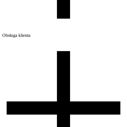
Obsługa klienta
O firmie
Opinie
Regulamin sklepu
Polityka Prywatności oraz Cookies
Zasady zwrotów i reklamacji
Nasza szpula
Kontakt
DLA DYSTRYBUTORÓW