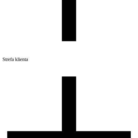
Strefa klienta
Pliki do pobrania
Profile do drukarek 3D
Szpule i opakowania
Zwroty
Reklamacje
Druk 3D - Porady dla początkujących
Jak korzystać z profili ROSA3D?