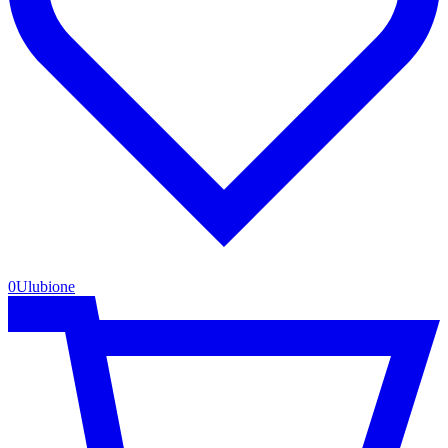
0
Ulubione