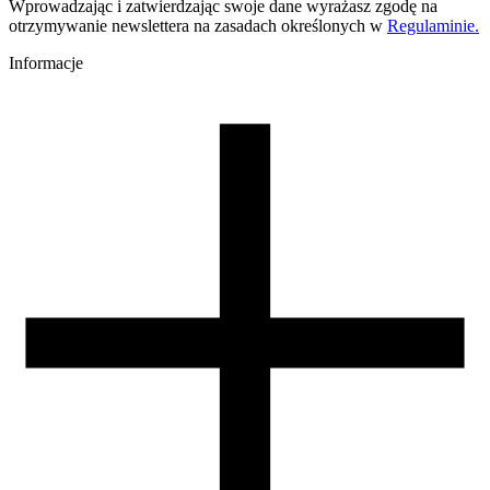
Kolor
Wprowadzając i zatwierdzając swoje dane wyrażasz zgodę na
szary
otrzymywanie newslettera na zasadach określonych w
Regulaminie.
Temperatura dyszy [C]
220-250
Informacje
Temperatura stołu [C]
60-80
Nawiew [%]
0-60
Temperatura dyszy (szybkie drukowanie) [C]
240-270
Zamknięta komora
nie wymagana
Warunki suszenia [C/godz]
60/4
Waga szpuli [g]
30
Wymiary szpuli [mm]
99/57/94
Wymiary opakowania [mm]
220/210/65
Waga brutto [g]
1200
Ilość sztuk w opakowaniu zbiorczym:
7