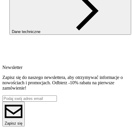
Dane techniczne
SKU
3729
EAN
5907753132390
Newsletter
Waga netto [kg]
Refill 1kg
Zapisz się do naszego newslettera, aby otrzymywać informacje o
Średnica [mm]
nowościach i promocjach. Odbierz -10% rabatu na pierwsze
1.75
zamówienie!
Materiał bazowy
PET-G
ReFill
ReFill
Seria
PET-G Standard HS
Nazwa koloru
Zapisz się
Gray