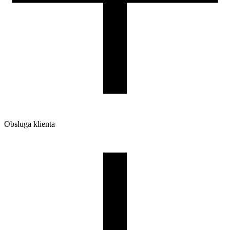
220/210/65
Waga brutto [g]
1200
Ilość sztuk w opakowaniu zbiorczym:
7
Obsługa klienta
O firmie
Opinie
Regulamin sklepu
Polityka Prywatności oraz Cookies
Zasady zwrotów i reklamacji
Nasza szpula
Kontakt
DLA DYSTRYBUTORÓW