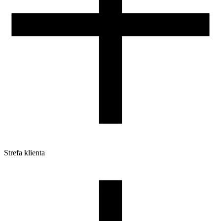
Strefa klienta
Pliki do pobrania
Profile do drukarek 3D
Szpule i opakowania
Zwroty
Reklamacje
Druk 3D - Porady dla początkujących
Jak korzystać z profili ROSA3D?