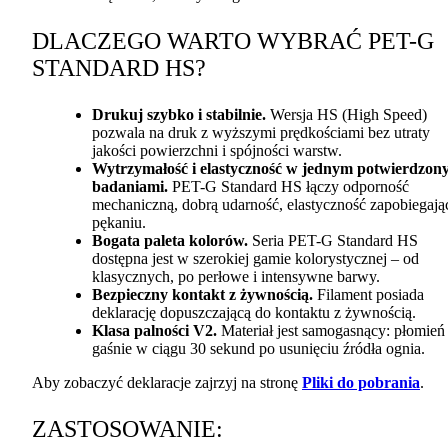
DLACZEGO
WARTO
WYBRAĆ
PET
-G
STANDARD
HS?
Drukuj szybko i stabilnie.
Wersja HS (High Speed)
pozwala na druk z wyższymi prędkościami bez utraty
jakości powierzchni i spójności warstw.
Wytrzymałość i elastyczność w jednym potwierdzon
badaniami.
PET
-G Standard HS łączy odporność
mechaniczną, dobrą udarność, elastyczność zapobiegają
pękaniu.
Bogata paleta kolorów.
Seria
PET
-G Standard HS
dostępna jest w szerokiej gamie kolorystycznej – od
klasycznych, po perłowe i intensywne barwy.
Bezpieczny kontakt z żywnością.
Filament posiada
deklarację dopuszczającą do kontaktu z żywnością.
Klasa palności V2.
Materiał jest samogasnący: płomień
gaśnie w ciągu 30 sekund po usunięciu źródła ognia.
Aby zobaczyć deklaracje zajrzyj na stronę
Pliki do pobrania
.
ZASTOSOWANIE
: