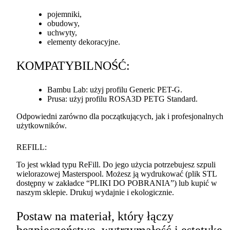
pojemniki,
obudowy,
uchwyty,
elementy dekoracyjne.
KOMPATYBILNOŚĆ
:
Bambu Lab: użyj profilu Generic
PET
-G.
Prusa: użyj profilu ROSA3D
PETG
Standard.
Odpowiedni zarówno dla początkujących, jak i profesjonalnych
użytkowników.
REFILL
:
To jest wkład typu ReFill. Do jego użycia potrzebujesz szpuli
wielorazowej Masterspool. Możesz ją wydrukować (plik
STL
dostępny w zakładce “
PLIKI
DO
POBRANIA
”) lub kupić w
naszym sklepie. Drukuj wydajnie i ekologicznie.
Postaw na materiał, który łączy
bezpieczeństwo, wytrzymałość i estetykę.