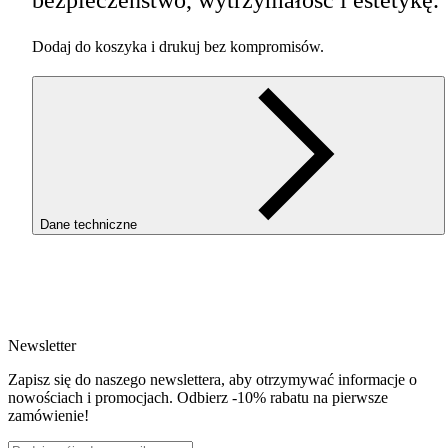
Dodaj do koszyka i drukuj bez kompromisów.
Dane techniczne
SKU
3730
EAN
5907753132406
Newsletter
Waga netto [kg]
Refill 1kg
Zapisz się do naszego newslettera, aby otrzymywać informacje o
Średnica [mm]
nowościach i promocjach. Odbierz -10% rabatu na pierwsze
1.75
zamówienie!
Materiał bazowy
PET-G