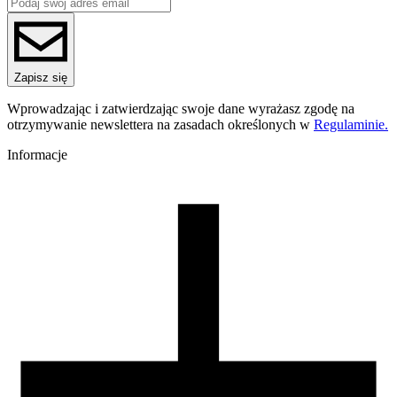
ReFill
ReFill
Seria
PET-G Standard HS
Nazwa koloru
Zapisz się
Blue Sky Transparent
Kolor
Wprowadzając i zatwierdzając swoje dane wyrażasz zgodę na
transparentny, niebieski
otrzymywanie newslettera na zasadach określonych w
Regulaminie.
Temperatura dyszy [C]
220-250
Informacje
Temperatura stołu [C]
60-80
Nawiew [%]
0-60
Temperatura dyszy (szybkie drukowanie) [C]
240-270
Zamknięta komora
nie wymagana
Warunki suszenia [C/godz]
60/4
Waga szpuli [g]
30
Wymiary szpuli [mm]
99/57/94
Wymiary opakowania [mm]