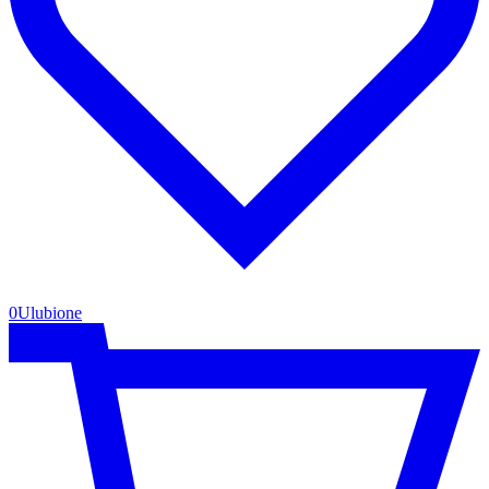
0
Ulubione