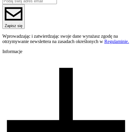
ReFill
ReFill
Seria
PET-G Standard HS
Nazwa koloru
Zapisz się
Navy Blue Transparent
Kolor
Wprowadzając i zatwierdzając swoje dane wyrażasz zgodę na
niebieski
otrzymywanie newslettera na zasadach określonych w
Regulaminie.
Temperatura dyszy [C]
220-250
Informacje
Temperatura stołu [C]
60-80
Nawiew [%]
0-60
Temperatura dyszy (szybkie drukowanie) [C]
240-270
Zamknięta komora
nie wymagana
Warunki suszenia [C/godz]
60/4
Waga szpuli [g]
30
Wymiary szpuli [mm]
99/57/94
Wymiary opakowania [mm]