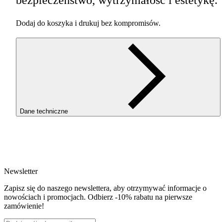
Dodaj do koszyka i drukuj bez kompromisów.
Dane techniczne
SKU
3830
EAN
5907753132994
Newsletter
Waga netto [kg]
Refill 1kg
Zapisz się do naszego newslettera, aby otrzymywać informacje o
Średnica [mm]
nowościach i promocjach. Odbierz -10% rabatu na pierwsze
1.75
zamówienie!
Materiał bazowy
PET-G