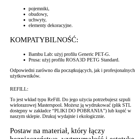
pojemniki,
obudowy,
uchwyty,
elementy dekoracyjne.
KOMPATYBILNOŚĆ
:
Bambu Lab: użyj profilu Generic
PET
-G.
Prusa: użyj profilu ROSA3D
PETG
Standard.
Odpowiedni zarówno dla początkujących, jak i profesjonalnych
użytkowników.
REFILL
:
To jest wkład typu ReFill. Do jego użycia potrzebujesz szpuli
wielorazowej Masterspool. Możesz ją wydrukować (plik
STL
dostępny w zakładce “
PLIKI
DO
POBRANIA
”) lub kupić w
naszym sklepie. Drukuj wydajnie i ekologicznie.
Postaw na materiał, który łączy
bezpieczeństwo, wytrzymałość i estetykę.