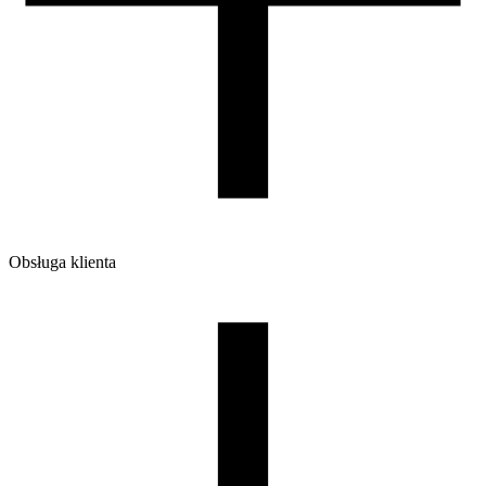
220/210/65
Waga brutto [g]
1200
Ilość sztuk w opakowaniu zbiorczym:
7
Obsługa klienta
O firmie
Opinie
Regulamin sklepu
Polityka Prywatności oraz Cookies
Zasady zwrotów i reklamacji
Nasza szpula
Kontakt
DLA DYSTRYBUTORÓW