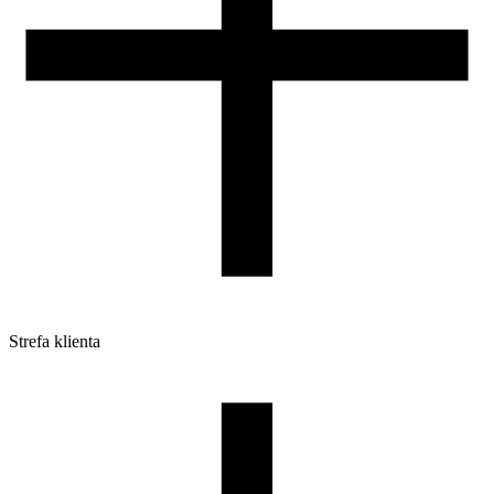
Strefa klienta
Pliki do pobrania
Profile do drukarek 3D
Szpule i opakowania
Zwroty
Reklamacje
Druk 3D - Porady dla początkujących
Jak korzystać z profili ROSA3D?