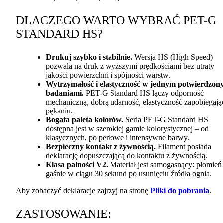
DLACZEGO
WARTO
WYBRAĆ
PET
-G
STANDARD
HS?
Drukuj szybko i stabilnie.
Wersja HS (High Speed)
pozwala na druk z wyższymi prędkościami bez utraty
jakości powierzchni i spójności warstw.
Wytrzymałość i elastyczność w jednym potwierdzon
badaniami.
PET
-G Standard HS łączy odporność
mechaniczną, dobrą udarność, elastyczność zapobiegają
pękaniu.
Bogata paleta kolorów.
Seria
PET
-G Standard HS
dostępna jest w szerokiej gamie kolorystycznej – od
klasycznych, po perłowe i intensywne barwy.
Bezpieczny kontakt z żywnością.
Filament posiada
deklarację dopuszczającą do kontaktu z żywnością.
Klasa palności V2.
Materiał jest samogasnący: płomień
gaśnie w ciągu 30 sekund po usunięciu źródła ognia.
Aby zobaczyć deklaracje zajrzyj na stronę
Pliki do pobrania
.
ZASTOSOWANIE
: