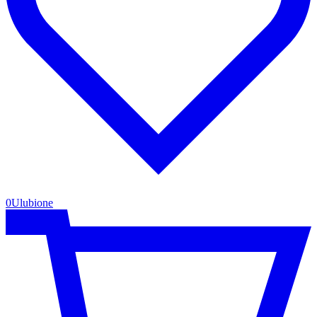
0
Ulubione