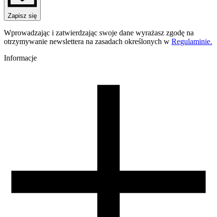
PET-G Standard HS
Nazwa koloru
Zapisz się
Light Gray
Kolor
Wprowadzając i zatwierdzając swoje dane wyrażasz zgodę na
szary
otrzymywanie newslettera na zasadach określonych w
Regulaminie.
Temperatura dyszy [C]
220-250
Informacje
Temperatura stołu [C]
60-80
Nawiew [%]
0-60
Temperatura dyszy (szybkie drukowanie) [C]
240-270
Zamknięta komora
nie wymagana
Warunki suszenia [C/godz]
60/4
Waga szpuli [g]
30
Wymiary szpuli [mm]
99/57/94
Wymiary opakowania [mm]
220/210/65
Waga brutto [g]
1200