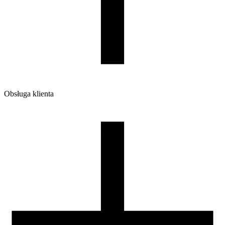
Ilość sztuk w opakowaniu zbiorczym:
7
Obsługa klienta
O firmie
Opinie
Regulamin sklepu
Polityka Prywatności oraz Cookies
Zasady zwrotów i reklamacji
Nasza szpula
Kontakt
DLA DYSTRYBUTORÓW