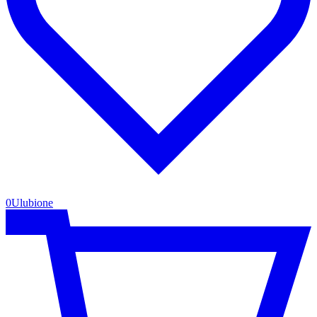
0
Ulubione