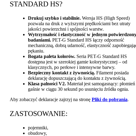
STANDARD
HS?
Drukuj szybko i stabilnie.
Wersja HS (High Speed)
pozwala na druk z wyższymi prędkościami bez utraty
jakości powierzchni i spójności warstw.
Wytrzymałość i elastyczność w jednym potwierdzon
badaniami.
PET
-G Standard HS łączy odporność
mechaniczną, dobrą udarność, elastyczność zapobiegają
pękaniu.
Bogata paleta kolorów.
Seria
PET
-G Standard HS
dostępna jest w szerokiej gamie kolorystycznej – od
klasycznych, po perłowe i intensywne barwy.
Bezpieczny kontakt z żywnością.
Filament posiada
deklarację dopuszczającą do kontaktu z żywnością.
Klasa palności V2.
Materiał jest samogasnący: płomień
gaśnie w ciągu 30 sekund po usunięciu źródła ognia.
Aby zobaczyć deklaracje zajrzyj na stronę
Pliki do pobrania
.
ZASTOSOWANIE
:
pojemniki,
obudowy,