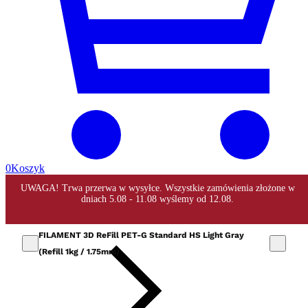
0
Koszyk
FILAMENT 3D ReFill PET-G Standard HS Light Gray
(Refill 1kg / 1.75mm)