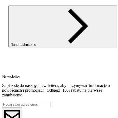
Dane techniczne
SKU
4592
EAN
5907753136978
Newsletter
Waga netto [kg]
Refill 1kg
Zapisz się do naszego newslettera, aby otrzymywać informacje o
Średnica [mm]
nowościach i promocjach. Odbierz -10% rabatu na pierwsze
1.75
zamówienie!
Materiał bazowy
PET-G
ReFill
ReFill
Seria