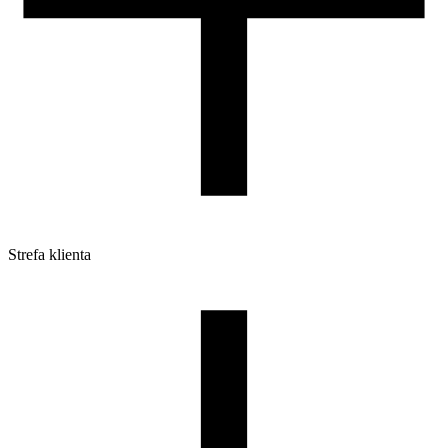
Strefa klienta
Pliki do pobrania
Profile do drukarek 3D
Szpule i opakowania
Zwroty
Reklamacje
Druk 3D - Porady dla początkujących
Jak korzystać z profili ROSA3D?