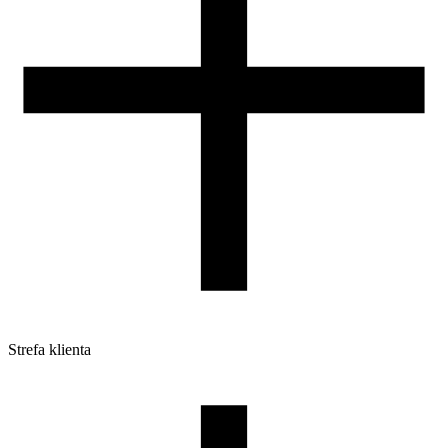
Strefa klienta
Pliki do pobrania
Profile do drukarek 3D
Szpule i opakowania
Zwroty
Reklamacje