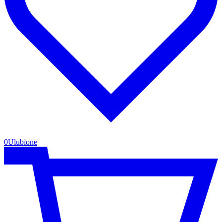
0
Ulubione