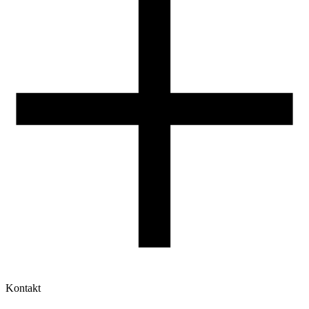
Druk 3D - Porady dla początkujących
Jak korzystać z profili ROSA3D?
Kontakt
Moje konto