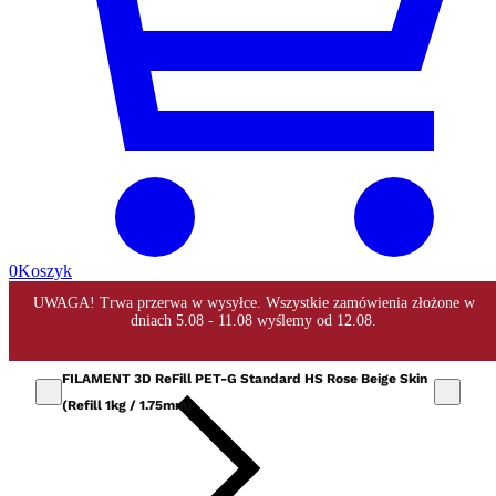
0
Koszyk
FILAMENT 3D ReFill PET-G Standard HS Rose Beige Skin
(Refill 1kg / 1.75mm)