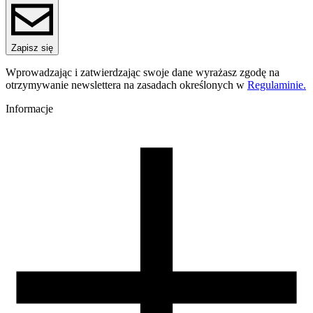
ReFill
Seria
PET-G Standard HS
Nazwa koloru
Zapisz się
Rose Beige Skin
Kolor
Wprowadzając i zatwierdzając swoje dane wyrażasz zgodę na
beżowy
otrzymywanie newslettera na zasadach określonych w
Regulaminie.
Temperatura dyszy [C]
220-250
Informacje
Temperatura stołu [C]
60-80
Nawiew [%]
0-60
Temperatura dyszy (szybkie drukowanie) [C]
240-270
Zamknięta komora
nie wymagana
Warunki suszenia [C/godz]
60/4
Waga szpuli [g]
30
Wymiary szpuli [mm]
99/57/94
Wymiary opakowania [mm]
220/210/65