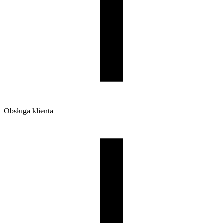
Waga brutto [g]
1200
Ilość sztuk w opakowaniu zbiorczym:
7
Obsługa klienta
O firmie
Opinie
Regulamin sklepu
Polityka Prywatności oraz Cookies
Zasady zwrotów i reklamacji
Nasza szpula
Kontakt
DLA DYSTRYBUTORÓW