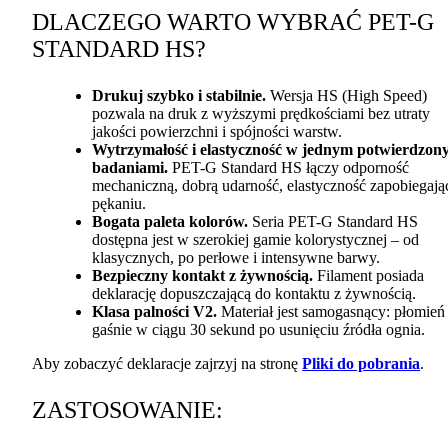
DLACZEGO
WARTO
WYBRAĆ
PET
-G
STANDARD
HS?
Drukuj szybko i stabilnie.
Wersja HS (High Speed)
pozwala na druk z wyższymi prędkościami bez utraty
jakości powierzchni i spójności warstw.
Wytrzymałość i elastyczność w jednym potwierdzon
badaniami.
PET
-G Standard HS łączy odporność
mechaniczną, dobrą udarność, elastyczność zapobiegają
pękaniu.
Bogata paleta kolorów.
Seria
PET
-G Standard HS
dostępna jest w szerokiej gamie kolorystycznej – od
klasycznych, po perłowe i intensywne barwy.
Bezpieczny kontakt z żywnością.
Filament posiada
deklarację dopuszczającą do kontaktu z żywnością.
Klasa palności V2.
Materiał jest samogasnący: płomień
gaśnie w ciągu 30 sekund po usunięciu źródła ognia.
Aby zobaczyć deklaracje zajrzyj na stronę
Pliki do pobrania
.
ZASTOSOWANIE
: