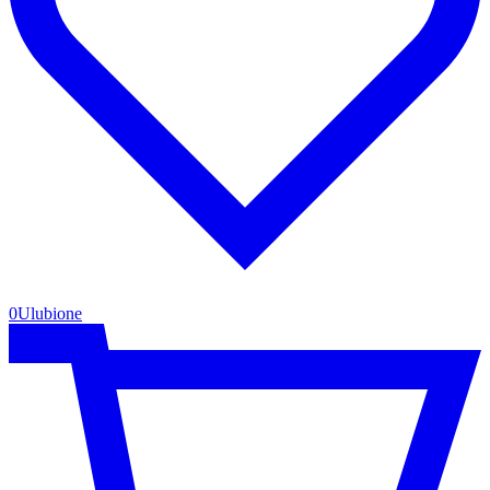
0
Ulubione