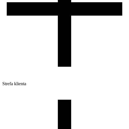
Strefa klienta
Pliki do pobrania
Profile do drukarek 3D
Szpule i opakowania
Zwroty
Reklamacje
Druk 3D - Porady dla początkujących
Jak korzystać z profili ROSA3D?