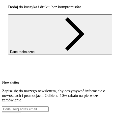
Dodaj do koszyka i drukuj bez kompromisów.
Dane techniczne
SKU
4870
EAN
5907753138330
Newsletter
Waga netto [kg]
Refill 1kg
Zapisz się do naszego newslettera, aby otrzymywać informacje o
Średnica [mm]
nowościach i promocjach. Odbierz -10% rabatu na pierwsze
1.75
zamówienie!
Materiał bazowy
PET-G
ReFill