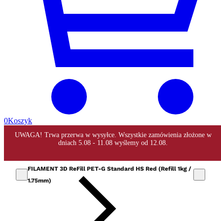
0
Koszyk
FILAMENT 3D ReFill PET-G Standard HS Red (Refill 1kg /
1.75mm)