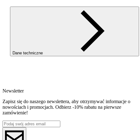
Dane techniczne
SKU
4583
EAN
5907753136886
Newsletter
Waga netto [kg]
Refill 1kg
Zapisz się do naszego newslettera, aby otrzymywać informacje o
Średnica [mm]
nowościach i promocjach. Odbierz -10% rabatu na pierwsze
1.75
zamówienie!
Materiał bazowy
PET-G
ReFill
ReFill
Seria