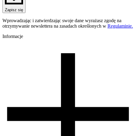
PET-G Standard HS
Nazwa koloru
Zapisz się
Red
Kolor
Wprowadzając i zatwierdzając swoje dane wyrażasz zgodę na
czerwony
otrzymywanie newslettera na zasadach określonych w
Regulaminie.
Temperatura dyszy [C]
220-250
Informacje
Temperatura stołu [C]
60-80
Nawiew [%]
0-60
Temperatura dyszy (szybkie drukowanie) [C]
240-270
Zamknięta komora
nie wymagana
Warunki suszenia [C/godz]
60/4
Waga szpuli [g]
30
Wymiary szpuli [mm]
99/57/94
Wymiary opakowania [mm]
220/210/65
Waga brutto [g]
1200