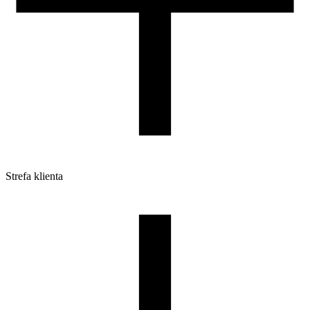
Strefa klienta
Pliki do pobrania
Profile do drukarek 3D
Szpule i opakowania
Zwroty
Reklamacje
Druk 3D - Porady dla początkujących
Jak korzystać z profili ROSA3D?