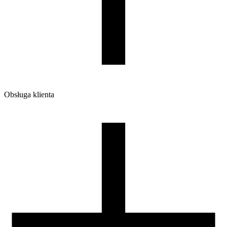
Ilość sztuk w opakowaniu zbiorczym:
7
Obsługa klienta
O firmie
Opinie
Regulamin sklepu
Polityka Prywatności oraz Cookies
Zasady zwrotów i reklamacji
Nasza szpula
Kontakt
DLA DYSTRYBUTORÓW