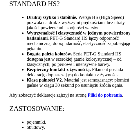
STANDARD
HS?
Drukuj szybko i stabilnie.
Wersja HS (High Speed)
pozwala na druk z wyższymi prędkościami bez utraty
jakości powierzchni i spójności warstw.
Wytrzymałość i elastyczność w jednym potwierdzon
badaniami.
PET
-G Standard HS łączy odporność
mechaniczną, dobrą udarność, elastyczność zapobiegają
pękaniu.
Bogata paleta kolorów.
Seria
PET
-G Standard HS
dostępna jest w szerokiej gamie kolorystycznej – od
klasycznych, po perłowe i intensywne barwy.
Bezpieczny kontakt z żywnością.
Filament posiada
deklarację dopuszczającą do kontaktu z żywnością.
Klasa palności V2.
Materiał jest samogasnący: płomień
gaśnie w ciągu 30 sekund po usunięciu źródła ognia.
Aby zobaczyć deklaracje zajrzyj na stronę
Pliki do pobrania
.
ZASTOSOWANIE
:
pojemniki,
obudowy,