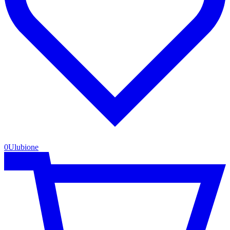
0
Ulubione