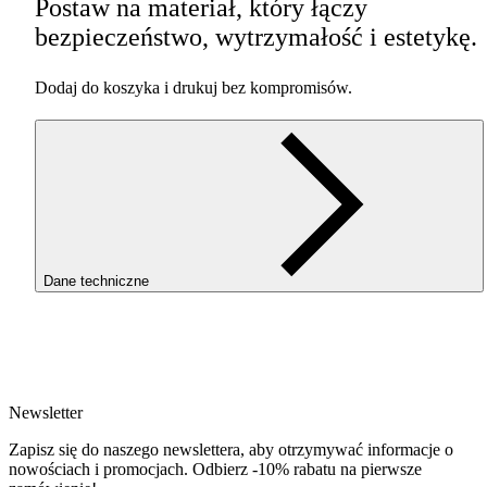
Postaw na materiał, który łączy
bezpieczeństwo, wytrzymałość i estetykę.
Dodaj do koszyka i drukuj bez kompromisów.
Dane techniczne
SKU
4852
EAN
5907753138217
Newsletter
Waga netto [kg]
Refill 1kg
Zapisz się do naszego newslettera, aby otrzymywać informacje o
Średnica [mm]
nowościach i promocjach. Odbierz -10% rabatu na pierwsze
1.75