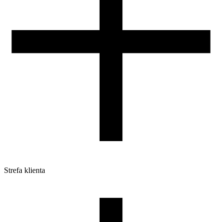
Strefa klienta
Pliki do pobrania
Profile do drukarek 3D
Szpule i opakowania
Zwroty
Reklamacje