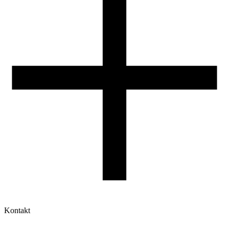
Druk 3D - Porady dla początkujących
Jak korzystać z profili ROSA3D?
Kontakt
Moje konto
Historia zamówień