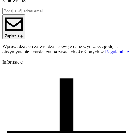
zamówienie!
Materiał bazowy
PET-G
ReFill
ReFill
Seria
PET-G Standard HS
Nazwa koloru
Zapisz się
Deep Violet Transparent
Kolor
Wprowadzając i zatwierdzając swoje dane wyrażasz zgodę na
transparentny, fioletowy
otrzymywanie newslettera na zasadach określonych w
Regulaminie.
Temperatura dyszy [C]
220-250
Informacje
Temperatura stołu [C]
60-80
Nawiew [%]
0-60
Temperatura dyszy (szybkie drukowanie) [C]
240-270
Zamknięta komora
nie wymagana
Warunki suszenia [C/godz]
60/4
Waga szpuli [g]
30
Wymiary szpuli [mm]