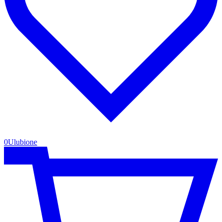
0
Ulubione