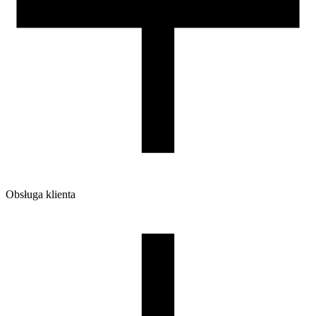
99/57/94
Wymiary opakowania [mm]
220/210/65
Waga brutto [g]
1200
Ilość sztuk w opakowaniu zbiorczym:
7
Obsługa klienta
O firmie
Opinie
Regulamin sklepu
Polityka Prywatności oraz Cookies
Zasady zwrotów i reklamacji
Nasza szpula
Kontakt
DLA DYSTRYBUTORÓW