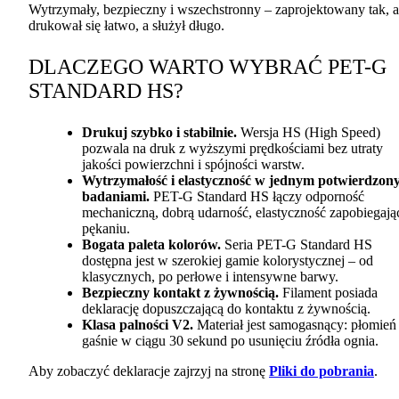
Wytrzymały, bezpieczny i wszechstronny – zaprojektowany tak, 
drukował się łatwo, a służył długo.
DLACZEGO
WARTO
WYBRAĆ
PET
-G
STANDARD
HS?
Drukuj szybko i stabilnie.
Wersja HS (High Speed)
pozwala na druk z wyższymi prędkościami bez utraty
jakości powierzchni i spójności warstw.
Wytrzymałość i elastyczność w jednym potwierdzon
badaniami.
PET
-G Standard HS łączy odporność
mechaniczną, dobrą udarność, elastyczność zapobiegają
pękaniu.
Bogata paleta kolorów.
Seria
PET
-G Standard HS
dostępna jest w szerokiej gamie kolorystycznej – od
klasycznych, po perłowe i intensywne barwy.
Bezpieczny kontakt z żywnością.
Filament posiada
deklarację dopuszczającą do kontaktu z żywnością.
Klasa palności V2.
Materiał jest samogasnący: płomień
gaśnie w ciągu 30 sekund po usunięciu źródła ognia.
Aby zobaczyć deklaracje zajrzyj na stronę
Pliki do pobrania
.