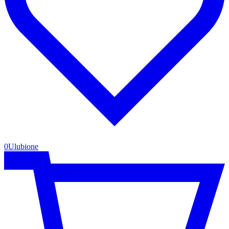
0
Ulubione