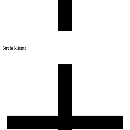
Strefa klienta
Pliki do pobrania
Profile do drukarek 3D
Szpule i opakowania
Zwroty
Reklamacje
Druk 3D - Porady dla początkujących
Jak korzystać z profili ROSA3D?