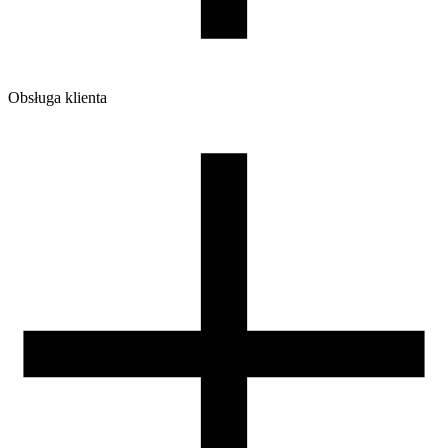
Obsługa klienta
O firmie
Opinie
Regulamin sklepu
Polityka Prywatności oraz Cookies
Zasady zwrotów i reklamacji
Nasza szpula
Kontakt
DLA DYSTRYBUTORÓW