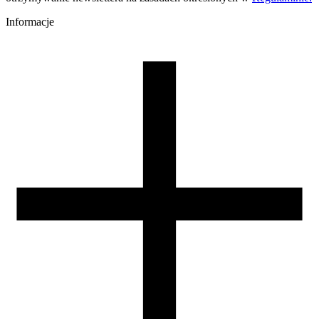
Temperatura stołu [C]
60-80
Informacje
Nawiew [%]
0-60
Temperatura dyszy (szybkie drukowanie) [C]
240-270
Zamknięta komora
nie wymagana
Warunki suszenia [C/godz]
60/4
Waga szpuli [g]
700
Wymiary szpuli [mm]
300/103/52
Wymiary opakowania [mm]
325/310/110
Waga brutto [g]
4000
Ilość sztuk w opakowaniu zbiorczym:
0