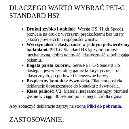
DLACZEGO
WARTO
WYBRAĆ
PET
-G
STANDARD
HS?
Drukuj szybko i stabilnie.
Wersja HS (High Speed)
pozwala na druk z wyższymi prędkościami bez utraty
jakości powierzchni i spójności warstw.
Wytrzymałość i elastyczność w jednym potwierdzon
badaniami.
PET
-G Standard HS łączy odporność
mechaniczną, dobrą udarność, elastyczność zapobiegają
pękaniu.
Bogata paleta kolorów.
Seria
PET
-G Standard HS
dostępna jest w szerokiej gamie kolorystycznej – od
klasycznych, po perłowe i intensywne barwy.
Bezpieczny kontakt z żywnością.
Filament posiada
deklarację dopuszczającą do kontaktu z żywnością.
Klasa palności V2.
Materiał jest samogasnący: płomień
gaśnie w ciągu 30 sekund po usunięciu źródła ognia.
Aby zobaczyć deklaracje zajrzyj na stronę
Pliki do pobrania
.
ZASTOSOWANIE
: