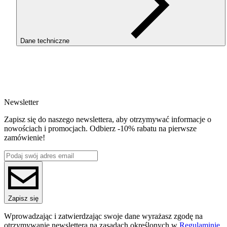
Dane techniczne
SKU
2929
EAN
5907753130044
Newsletter
Waga netto [kg]
3kg
Zapisz się do naszego newslettera, aby otrzymywać informacje o
Średnica [mm]
nowościach i promocjach. Odbierz -10% rabatu na pierwsze
1.75
zamówienie!
Materiał bazowy
PET-G
Seria
PET-G Standard HS
Nazwa koloru
Gray
Kolor
Zapisz się
szary
Temperatura dyszy [C]
Wprowadzając i zatwierdzając swoje dane wyrażasz zgodę na
220-250
otrzymywanie newslettera na zasadach określonych w
Regulaminie.