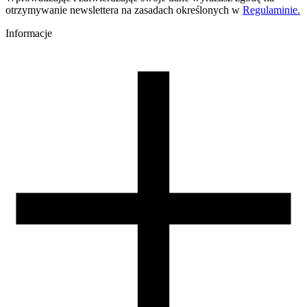
220-250
otrzymywanie newslettera na zasadach określonych w
Regulaminie.
Temperatura stołu [C]
60-80
Informacje
Nawiew [%]
0-60
Temperatura dyszy (szybkie drukowanie) [C]
240-270
Zamknięta komora
nie wymagana
Warunki suszenia [C/godz]
60/4
Waga szpuli [g]
700
Wymiary szpuli [mm]
300/103/52
Wymiary opakowania [mm]
325/310/110
Waga brutto [g]
4000
Ilość sztuk w opakowaniu zbiorczym:
0