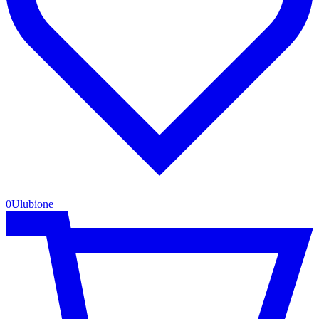
0
Ulubione