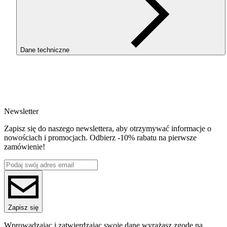
Dane techniczne
SKU
2917
EAN
5907753130006
Newsletter
Waga netto [kg]
3kg
Zapisz się do naszego newslettera, aby otrzymywać informacje o
Średnica [mm]
nowościach i promocjach. Odbierz -10% rabatu na pierwsze
1.75
zamówienie!
Materiał bazowy
PET-G
Seria
PET-G Standard HS
Nazwa koloru
Transparent
Kolor
Zapisz się
transparentny
Temperatura dyszy [C]
Wprowadzając i zatwierdzając swoje dane wyrażasz zgodę na