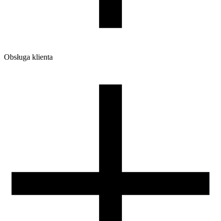
Obsługa klienta
O firmie
Opinie
Regulamin sklepu
Polityka Prywatności oraz Cookies
Zasady zwrotów i reklamacji
Nasza szpula
Kontakt
DLA DYSTRYBUTORÓW