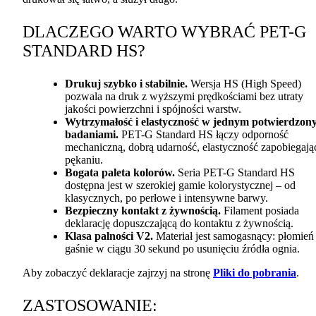
DLACZEGO
WARTO
WYBRAĆ
PET
-G
STANDARD
HS?
Drukuj szybko i stabilnie.
Wersja HS (High Speed)
pozwala na druk z wyższymi prędkościami bez utraty
jakości powierzchni i spójności warstw.
Wytrzymałość i elastyczność w jednym potwierdzon
badaniami.
PET
-G Standard HS łączy odporność
mechaniczną, dobrą udarność, elastyczność zapobiegają
pękaniu.
Bogata paleta kolorów.
Seria
PET
-G Standard HS
dostępna jest w szerokiej gamie kolorystycznej – od
klasycznych, po perłowe i intensywne barwy.
Bezpieczny kontakt z żywnością.
Filament posiada
deklarację dopuszczającą do kontaktu z żywnością.
Klasa palności V2.
Materiał jest samogasnący: płomień
gaśnie w ciągu 30 sekund po usunięciu źródła ognia.
Aby zobaczyć deklaracje zajrzyj na stronę
Pliki do pobrania
.
ZASTOSOWANIE
: