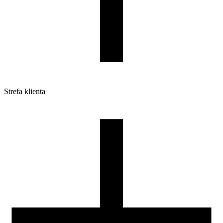
Strefa klienta
Pliki do pobrania
Profile do drukarek 3D
Szpule i opakowania
Zwroty
Reklamacje
Druk 3D - Porady dla początkujących
Jak korzystać z profili ROSA3D?