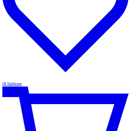
0
Ulubione