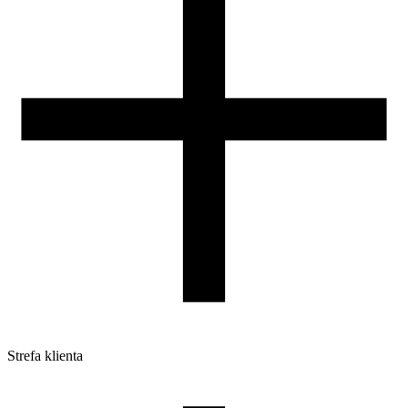
DLA DYSTRYBUTORÓW
Strefa klienta
Pliki do pobrania
Profile do drukarek 3D
Szpule i opakowania