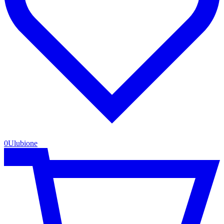
0
Ulubione