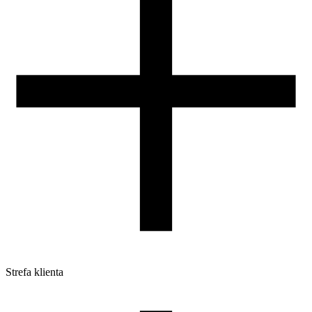
DLA DYSTRYBUTORÓW
Strefa klienta
Pliki do pobrania
Profile do drukarek 3D
Szpule i opakowania