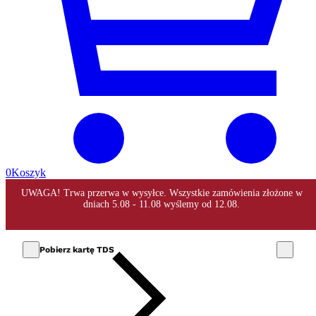
0
Koszyk
Pobierz kartę TDS