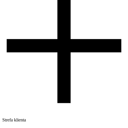
Nasza szpula
Kontakt
DLA DYSTRYBUTORÓW
Strefa klienta
Pliki do pobrania