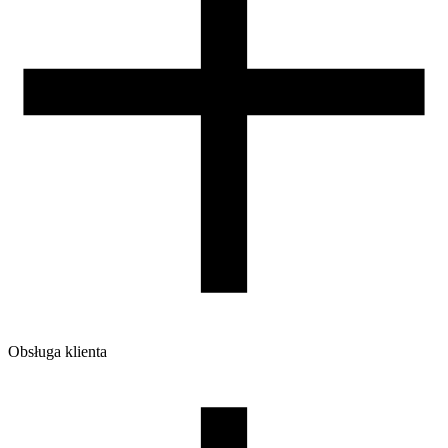
Obsługa klienta
O firmie
Opinie
Regulamin sklepu
Polityka Prywatności oraz Cookies
Zasady zwrotów i reklamacji