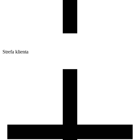
Strefa klienta
Pliki do pobrania
Profile do drukarek 3D
Szpule i opakowania
Zwroty
Reklamacje
Druk 3D - Porady dla początkujących
Jak korzystać z profili ROSA3D?