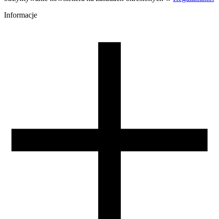
Temperatura stołu [C]
60-80
Informacje
Nawiew [%]
0-60
Zamknięta komora
nie wymagana
Warunki suszenia [C/godz]
60/4