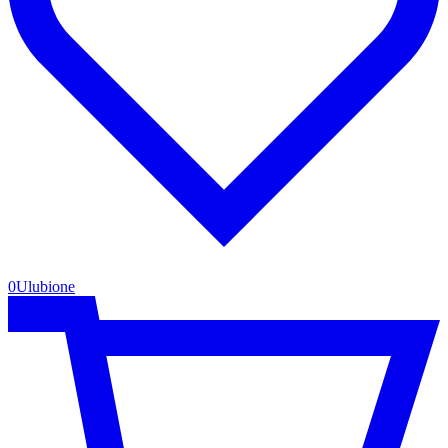
0
Ulubione