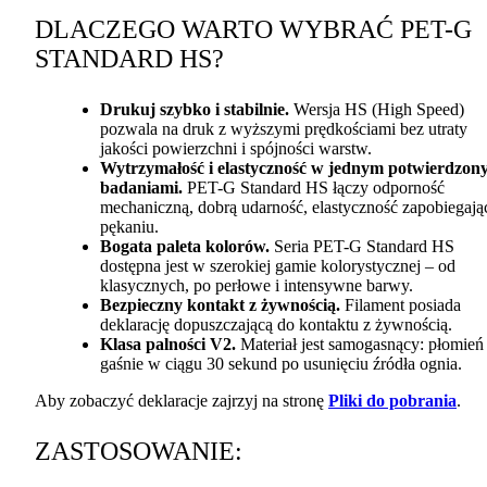
DLACZEGO
WARTO
WYBRAĆ
PET
-G
STANDARD
HS?
Drukuj szybko i stabilnie.
Wersja HS (High Speed)
pozwala na druk z wyższymi prędkościami bez utraty
jakości powierzchni i spójności warstw.
Wytrzymałość i elastyczność w jednym potwierdzon
badaniami.
PET
-G Standard HS łączy odporność
mechaniczną, dobrą udarność, elastyczność zapobiegają
pękaniu.
Bogata paleta kolorów.
Seria
PET
-G Standard HS
dostępna jest w szerokiej gamie kolorystycznej – od
klasycznych, po perłowe i intensywne barwy.
Bezpieczny kontakt z żywnością.
Filament posiada
deklarację dopuszczającą do kontaktu z żywnością.
Klasa palności V2.
Materiał jest samogasnący: płomień
gaśnie w ciągu 30 sekund po usunięciu źródła ognia.
Aby zobaczyć deklaracje zajrzyj na stronę
Pliki do pobrania
.
ZASTOSOWANIE
: