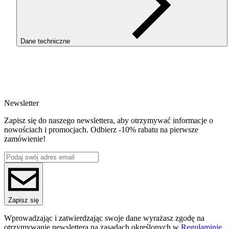
Dane techniczne
SKU
3944
EAN
5907753133700
Newsletter
Waga netto [kg]
100g
Zapisz się do naszego newslettera, aby otrzymywać informacje o
Średnica [mm]
nowościach i promocjach. Odbierz -10% rabatu na pierwsze
1.75
zamówienie!
Materiał bazowy
PET-G
Seria
PET-G Standard HS
Nazwa koloru
Gray
Kolor
Zapisz się
szary
Temperatura dyszy [C]
Wprowadzając i zatwierdzając swoje dane wyrażasz zgodę na
220-250
otrzymywanie newslettera na zasadach określonych w
Regulaminie.