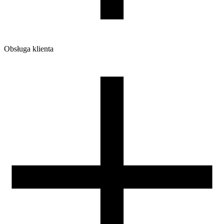
Obsługa klienta
O firmie
Opinie
Regulamin sklepu
Polityka Prywatności oraz Cookies
Zasady zwrotów i reklamacji
Nasza szpula
Kontakt
DLA DYSTRYBUTORÓW