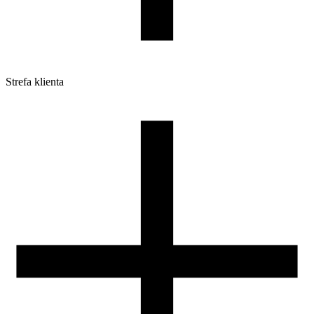
Strefa klienta
Pliki do pobrania
Profile do drukarek 3D
Szpule i opakowania
Zwroty
Reklamacje
Druk 3D - Porady dla początkujących
Jak korzystać z profili ROSA3D?