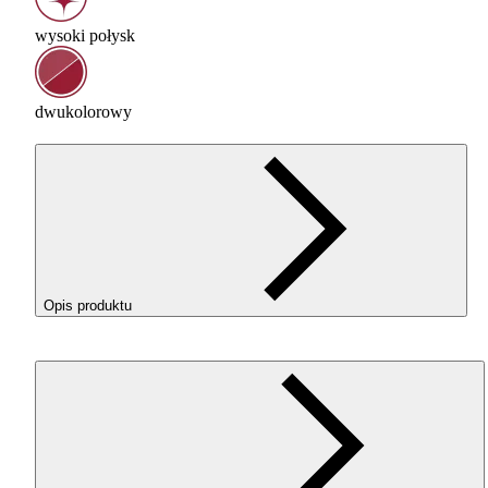
wysoki połysk
dwukolorowy
Opis produktu
ROSA3D ReFill
PLA
Magic Silk Fire zasługuje na szczególn
uwagę, łączy spektakularny wygląd wydruków z
bezproblemowym drukowaniem. To wyjątkowy dwukolorow
filament, w intensywnych odcieniach złotego i czerwonego.
Starannie dobrane barwy tworzą niezwykłe przejścia
kolorystyczne i efektowne połączenia odcieni. Każdy wydruk
zyskuje unikalny charakter, a piękny, jedwabny połysk