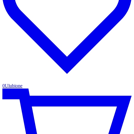
0
Ulubione