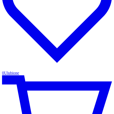
0
Ulubione