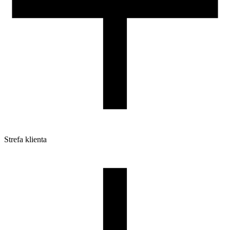
Strefa klienta
Pliki do pobrania
Profile do drukarek 3D
Szpule i opakowania
Zwroty
Reklamacje
Druk 3D - Porady dla początkujących
Jak korzystać z profili ROSA3D?