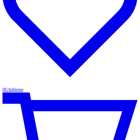
0
Ulubione