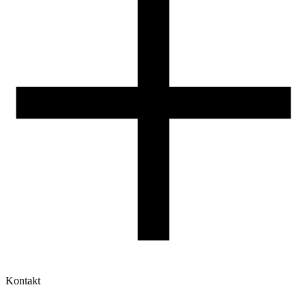
Jak korzystać z profili ROSA3D?
Kontakt
Moje konto
Historia zamówień