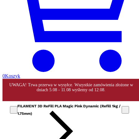
0
Koszyk
FILAMENT 3D ReFill PLA Magic Pink Dynamic (Refill 1kg /
1.75mm)