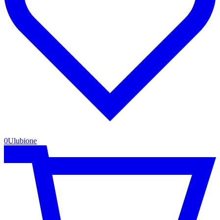
0
Ulubione