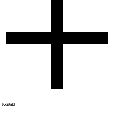
Jak korzystać z profili ROSA3D?
Kontakt
Moje konto
Historia zamówień