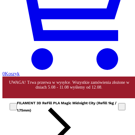
0
Koszyk
FILAMENT 3D ReFill PLA Magic Midnight City (Refill 1kg /
1.75mm)