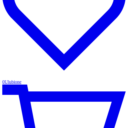
0
Ulubione