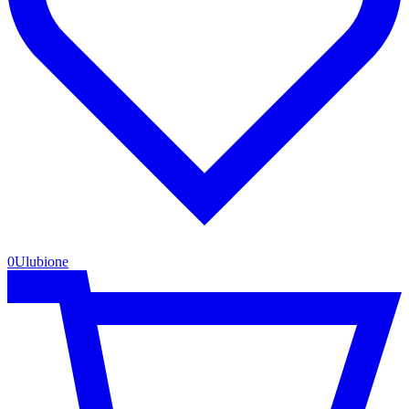
0
Ulubione