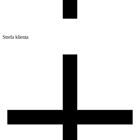
Strefa klienta
Pliki do pobrania
Profile do drukarek 3D
Szpule i opakowania
Zwroty
Reklamacje
Druk 3D - Porady dla początkujących
Jak korzystać z profili ROSA3D?