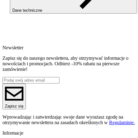
warstw i doskonałe odwzorowanie detali.
Dane techniczne
Do korzystania z filamentów typu ReFill konieczne jest
zamontowanie Masterpool ROSA3D, dostępne w naszym sklepie
SKU
4063
EAN
5907753134592
Newsletter
Waga netto [kg]
Refill 1kg
Zapisz się do naszego newslettera, aby otrzymywać informacje o
Średnica [mm]
nowościach i promocjach. Odbierz -10% rabatu na pierwsze
1.75
zamówienie!
Materiał bazowy
PLA
ReFill
ReFill
Seria
PLA Magic
Nazwa koloru
Zapisz się
Mistic Purple
Kolor
Wprowadzając i zatwierdzając swoje dane wyrażasz zgodę na
różowy, szary
otrzymywanie newslettera na zasadach określonych w
Regulaminie.
Efekt specjalne
wysoki połysk, dwukolorowy
Informacje