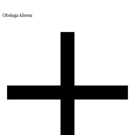
1200
Ilość sztuk w opakowaniu zbiorczym:
7
Obsługa klienta
O firmie
Opinie
Regulamin sklepu
Polityka Prywatności oraz Cookies
Zasady zwrotów i reklamacji
Nasza szpula
Kontakt
DLA DYSTRYBUTORÓW