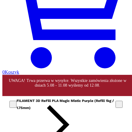
0
Koszyk
FILAMENT 3D ReFill PLA Magic Mistic Purple (Refill 1kg /
1.75mm)