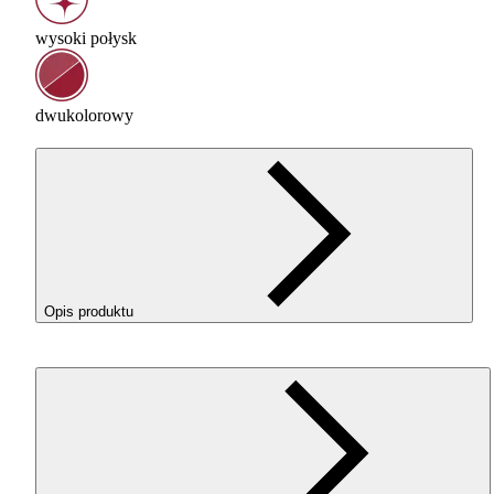
wysoki połysk
dwukolorowy
Opis produktu
Filament 3D ReFill
PLA
Magic Silk Mistic Purple to materiał do
druku 3D oparty na
PLA
-Silk, łączący dwa kolory (fuksję i
grafitowy) w jednej nitce dzięki koekstruzji. Tworzy „magiczne”
efekty wizualne, szczególnie przy złożonych modelach z detalami
Drukuje się na ustawieniach
PLA
Starter, bez potrzeby zmniejsza
prędkości. Filament ma niski skurcz, brak zapachu, świetną adhez