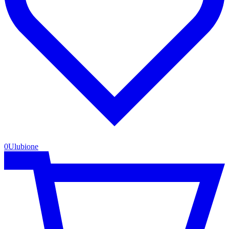
0
Ulubione