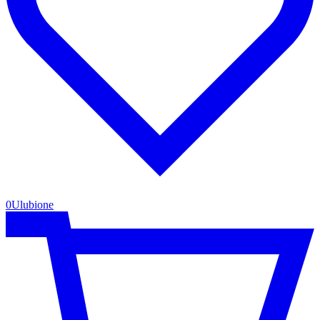
0
Ulubione