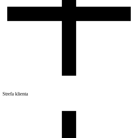
Strefa klienta
Pliki do pobrania
Profile do drukarek 3D
Szpule i opakowania
Zwroty
Reklamacje
Druk 3D - Porady dla początkujących
Jak korzystać z profili ROSA3D?