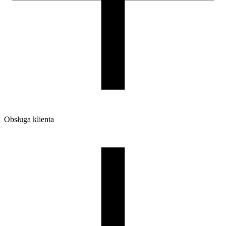
-
Waga szpuli [g]
150
Wymiary szpuli [mm]
160/45/52
Wymiary opakowania [mm]
175/164/46
Waga brutto [g]
520
Ilość sztuk w opakowaniu zbiorczym:
6
Obsługa klienta
O firmie
Opinie
Regulamin sklepu
Polityka Prywatności oraz Cookies
Zasady zwrotów i reklamacji
Nasza szpula
Kontakt
DLA DYSTRYBUTORÓW