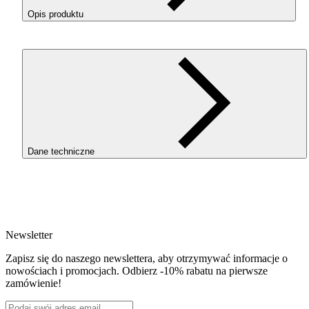
Opis produktu
Filament 3D
PLA
Magic Silk Fire to materiał do druku 3D oparty
na
PLA
-Silk, łączący dwa kolory (złoty i czerwony) w jednej nitc
dzięki koekstruzji. Tworzy „magiczne” efekty wizualne, szczegól
przy złożonych modelach z detalami.
Drukuje się na ustawieniach
PLA
Starter, bez potrzeby zmniejsza
prędkości. Filament ma niski skurcz, brak zapachu, świetną adhez
warstw i doskonałe odwzorowanie detali.
Dane techniczne
Szukasz adaptera do
AMS
? Znajdziesz go
tutaj
w sekcji
MAŁE
SZPULE
–
ADAPTER
DO
AMS
.
SKU
4072
EAN
5907753134684
Newsletter
Waga netto [kg]
0.3kg
Zapisz się do naszego newslettera, aby otrzymywać informacje o
Średnica [mm]
nowościach i promocjach. Odbierz -10% rabatu na pierwsze
1.75
zamówienie!
Materiał bazowy
PLA