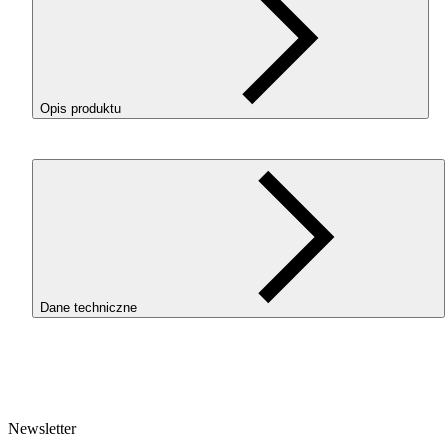
Opis produktu
Filament 3D
PLA
Magic Silk Mistic Green to materiał do druku 
oparty na
PLA
-Silk, łączący dwa kolory (zielony oraz czarny) w
jednej nitce dzięki koekstruzji. Tworzy „magiczne” efekty wizual
szczególnie przy złożonych modelach z detalami.
Drukuje się na ustawieniach
PLA
Starter, bez potrzeby zmniejsza
prędkości. Filament ma niski skurcz, brak zapachu, świetną adhez
warstw i doskonałe odwzorowanie detali.
Dane techniczne
Szukasz adaptera do
AMS
? Znajdziesz go
tutaj
w sekcji
MAŁE
SZPULE
–
ADAPTER
DO
AMS
.
SKU
4161
EAN
5907753135049
Newsletter
Waga netto [kg]