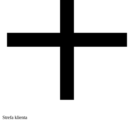
Kontakt
DLA DYSTRYBUTORÓW
Strefa klienta
Pliki do pobrania
Profile do drukarek 3D
Szpule i opakowania