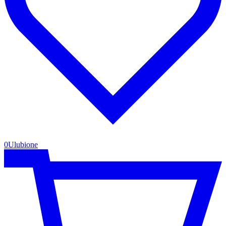
0
Ulubione