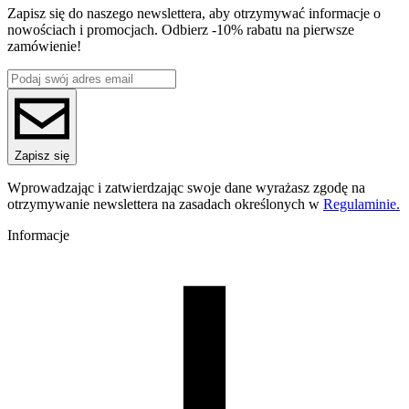
0.3kg
Zapisz się do naszego newslettera, aby otrzymywać informacje o
Średnica [mm]
nowościach i promocjach. Odbierz -10% rabatu na pierwsze
1.75
zamówienie!
Materiał bazowy
PLA
Seria
PLA Magic
Nazwa koloru
Mistic Green
Kolor
Zapisz się
zielony, czarny
Efekt specjalne
Wprowadzając i zatwierdzając swoje dane wyrażasz zgodę na
wysoki połysk, dwukolorowy, norma zabawkarska (EN71-
otrzymywanie newslettera na zasadach określonych w
Regulaminie.
Temperatura dyszy [C]
195-225
Informacje
Temperatura stołu [C]
40-60
Nawiew [%]
50-100
Temperatura dyszy (szybkie drukowanie) [C]
205-235
Temperatura stołu (szybkie drukowanie) [C]
40-60
Nawiew (szybkie drukowanie) [%]
50-100