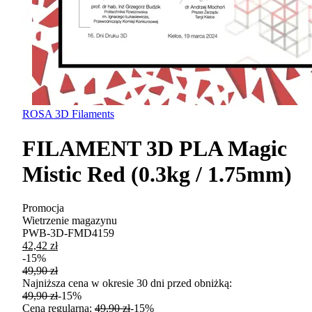
ROSA 3D Filaments
FILAMENT 3D PLA Magic
Mistic Red (0.3kg / 1.75mm)
Promocja
Wietrzenie magazynu
PWB-3D-FMD4159
42,42 zł
-
15
%
49,90 zł
Najniższa cena w okresie 30 dni przed obniżką:
49,90 zł
-
15
%
Cena regularna
:
49,90 zł
-
15
%