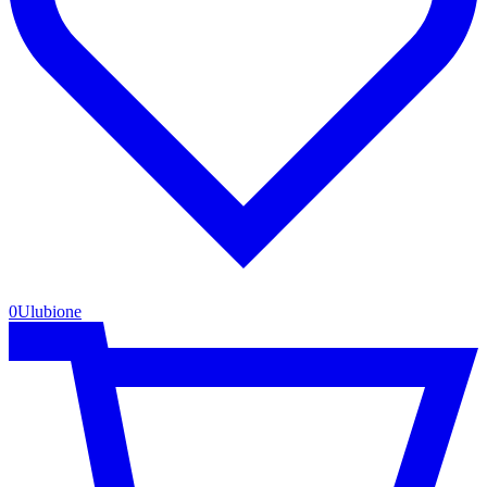
0
Ulubione