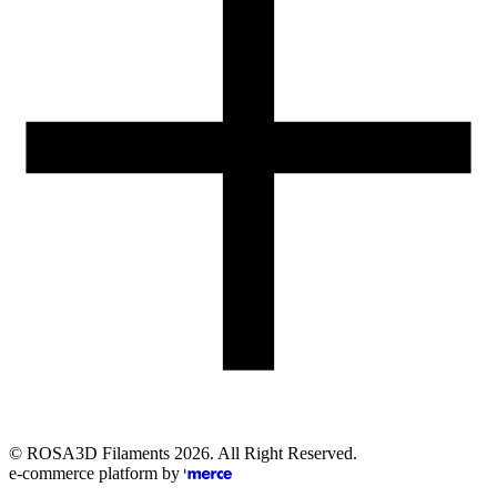
Obsługa zamówień (PL)
+48 698 940 440
Email
eshop@rosa3d.pl
Nasz zespół obsługi klienta jest do Państwa dyspozycji w dni
robocze w godzinach:
od 7:00 do 15:00
Obserwuj nas
©
ROSA3D Filaments
2026
. All Right Reserved.
e-commerce platform by