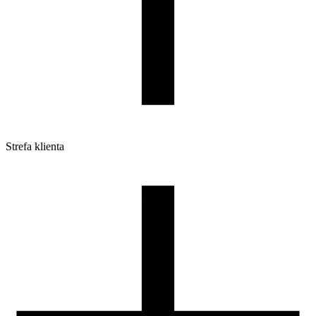
Strefa klienta
Pliki do pobrania
Profile do drukarek 3D
Szpule i opakowania
Zwroty
Reklamacje
Druk 3D - Porady dla początkujących
Jak korzystać z profili ROSA3D?