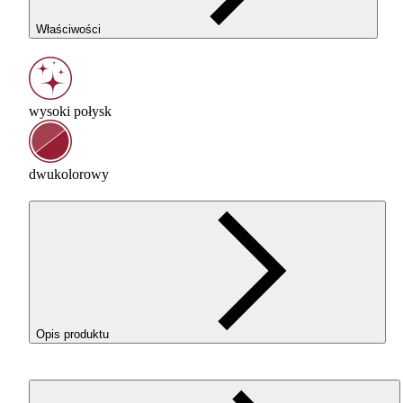
Właściwości
wysoki połysk
dwukolorowy
Opis produktu
ROSA3D
PLA
Magic Silk Mistic Red zasługuje na szczególn
uwagę, łączy spektakularny wygląd wydruków z