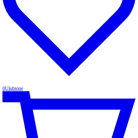
0
Ulubione