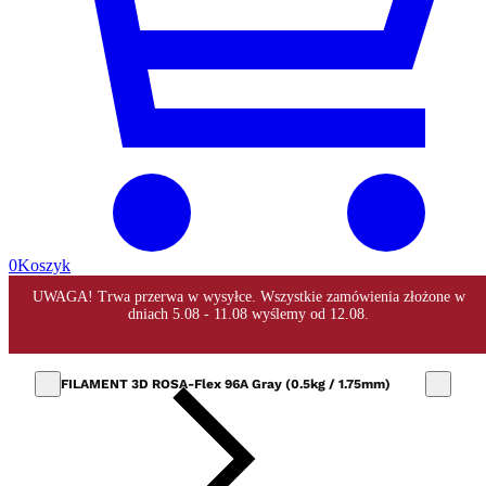
0
Koszyk
FILAMENT 3D ROSA-Flex 96A Gray (0.5kg / 1.75mm)