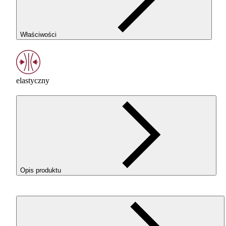
Właściwości
elastyczny
Opis produktu
ROSA3D
ROSA
-Flex 96A w kolorze Gray (Szary) o elastycz
filament
TPU
do drukowania elementów, które mają pracow
pod naciskiem, zginać się, amortyzować i wracać do swojego
kształtu. To dobry wybór dla użytkowników, którzy chcą