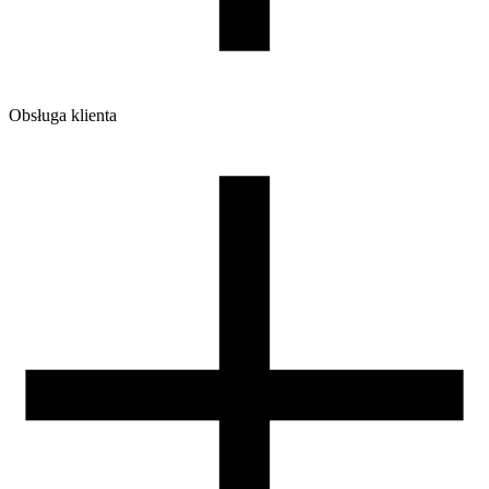
Obsługa klienta
O firmie
Opinie
Regulamin sklepu
Polityka Prywatności oraz Cookies
Zasady zwrotów i reklamacji
Nasza szpula
Kontakt
DLA DYSTRYBUTORÓW