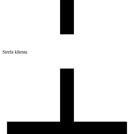
Strefa klienta
Pliki do pobrania
Profile do drukarek 3D
Szpule i opakowania
Zwroty
Reklamacje
Druk 3D - Porady dla początkujących
Jak korzystać z profili ROSA3D?