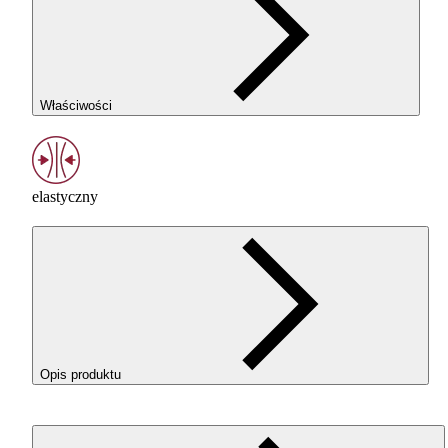
Właściwości
elastyczny
Opis produktu
ROSA3D
ROSA
-Flex 96A w kolorze Neon Green (Neonowa
Zieleń) o elastyczny filament
TPU
do drukowania elementów,