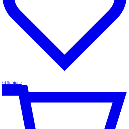
0
Ulubione