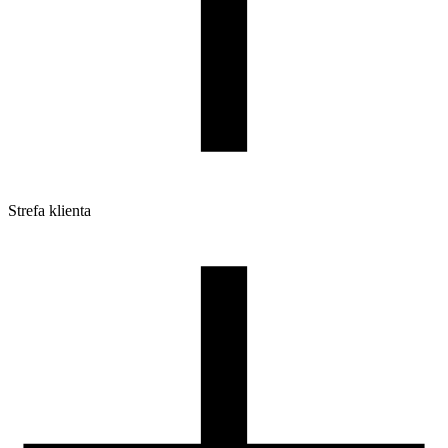
Strefa klienta
Pliki do pobrania
Profile do drukarek 3D
Szpule i opakowania
Zwroty
Reklamacje
Druk 3D - Porady dla początkujących
Jak korzystać z profili ROSA3D?