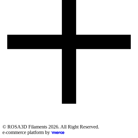
Obsługa zamówień (PL)
+48 698 940 440
Email
eshop@rosa3d.pl
Nasz zespół obsługi klienta jest do Państwa dyspozycji w dni
robocze w godzinach:
od 7:00 do 15:00
Obserwuj nas
©
ROSA3D Filaments
2026
. All Right Reserved.
e-commerce platform by