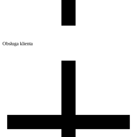
Obsługa klienta
O firmie
Opinie
Regulamin sklepu
Polityka Prywatności oraz Cookies
Zasady zwrotów i reklamacji
Nasza szpula
Kontakt
DLA DYSTRYBUTORÓW