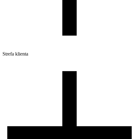
Strefa klienta
Pliki do pobrania
Profile do drukarek 3D
Szpule i opakowania
Zwroty
Reklamacje
Druk 3D - Porady dla początkujących
Jak korzystać z profili ROSA3D?