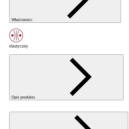
Właściwości
elastyczny
Opis produktu
ROSA3D
ROSA
-Flex 96A w kolorze Black (Czarny) o
elastyczny filament
TPU
do drukowania elementów, które ma
pracować pod naciskiem, zginać się, amortyzować i wracać d
swojego kształtu. To dobry wybór dla użytkowników, którzy