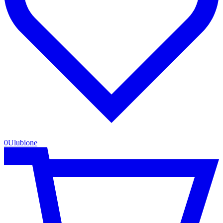
0
Ulubione