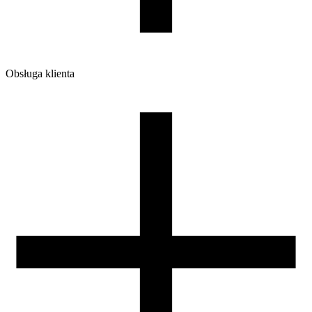
Obsługa klienta
O firmie
Opinie
Regulamin sklepu
Polityka Prywatności oraz Cookies
Zasady zwrotów i reklamacji
Nasza szpula
Kontakt
DLA DYSTRYBUTORÓW