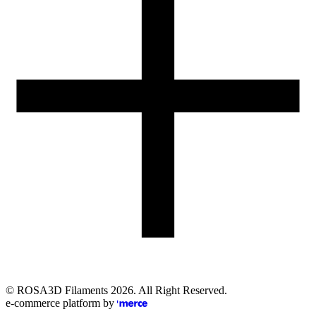
Obsługa zamówień (PL)
+48 698 940 440
Email
eshop@rosa3d.pl
Nasz zespół obsługi klienta jest do Państwa dyspozycji w dni
robocze w godzinach:
od 7:00 do 15:00
Obserwuj nas
©
ROSA3D Filaments
2026
. All Right Reserved.
e-commerce platform by