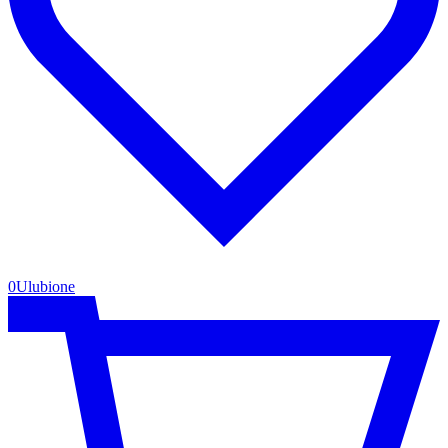
0
Ulubione