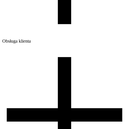
Obsługa klienta
O firmie
Opinie
Regulamin sklepu
Polityka Prywatności oraz Cookies
Zasady zwrotów i reklamacji
Nasza szpula
Kontakt
DLA DYSTRYBUTORÓW