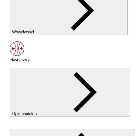
Właściwości
elastyczny
Opis produktu
ROSA3D
ROSA
-Flex 96A w kolorze Neon Yellow (Neonowy
Żółty) o elastyczny filament
TPU
do drukowania elementów,