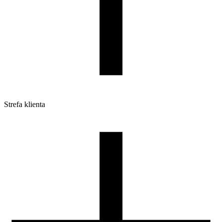
Strefa klienta
Pliki do pobrania
Profile do drukarek 3D
Szpule i opakowania
Zwroty
Reklamacje
Druk 3D - Porady dla początkujących
Jak korzystać z profili ROSA3D?