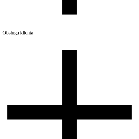
Obsługa klienta
O firmie
Opinie
Regulamin sklepu
Polityka Prywatności oraz Cookies
Zasady zwrotów i reklamacji
Nasza szpula
Kontakt
DLA DYSTRYBUTORÓW