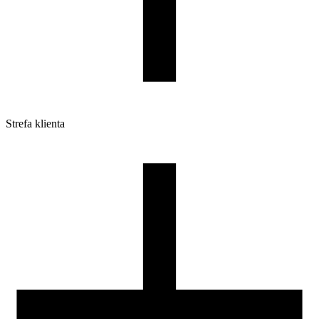
Strefa klienta
Pliki do pobrania
Profile do drukarek 3D
Szpule i opakowania
Zwroty
Reklamacje
Druk 3D - Porady dla początkujących
Jak korzystać z profili ROSA3D?