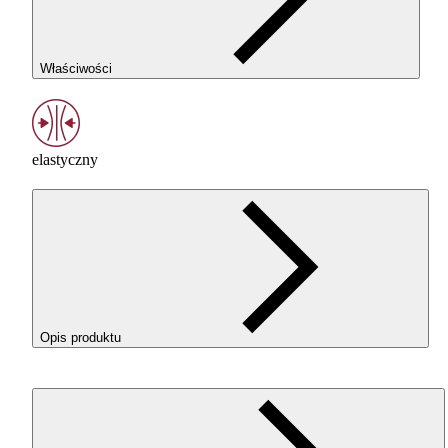
Właściwości
elastyczny
Opis produktu
ROSA3D
ROSA
-Flex 96A w kolorze White (Biały) o elastycz
filament
TPU
do drukowania elementów, które mają pracow
pod naciskiem, zginać się, amortyzować i wracać do swojego
kształtu. To dobry wybór dla użytkowników, którzy chcą