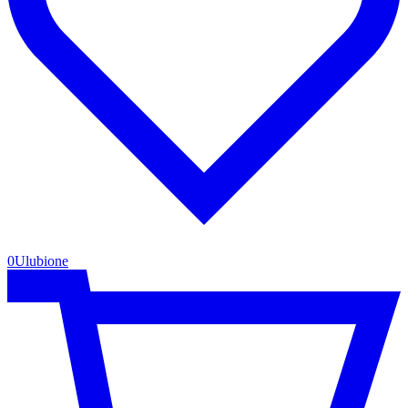
0
Ulubione