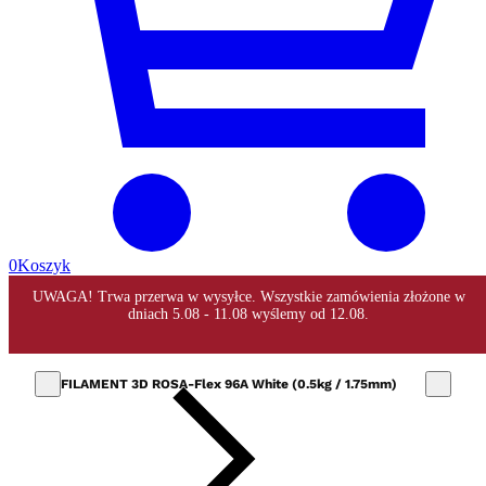
0
Koszyk
FILAMENT 3D ROSA-Flex 96A White (0.5kg / 1.75mm)