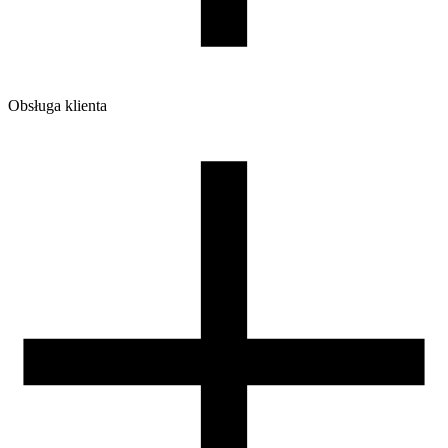
Obsługa klienta
O firmie
Opinie
Regulamin sklepu
Polityka Prywatności oraz Cookies
Zasady zwrotów i reklamacji
Nasza szpula
Kontakt
DLA DYSTRYBUTORÓW