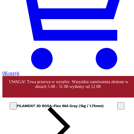
0
Koszyk
FILAMENT 3D ROSA-Flex 96A Gray (1kg / 1.75mm)