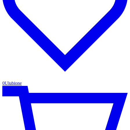
0
Ulubione