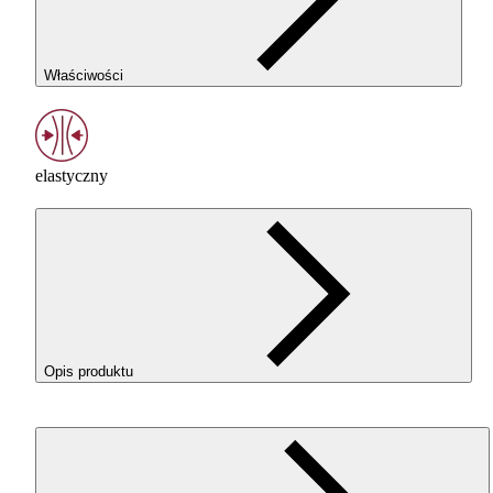
Właściwości
elastyczny
Opis produktu
ROSA3D
ROSA
-Flex 96A w kolorze Gray (Szary) o elastycz
filament
TPU
do drukowania elementów, które mają pracow
pod naciskiem, zginać się, amortyzować i wracać do swojego
kształtu. To dobry wybór dla użytkowników, którzy chcą