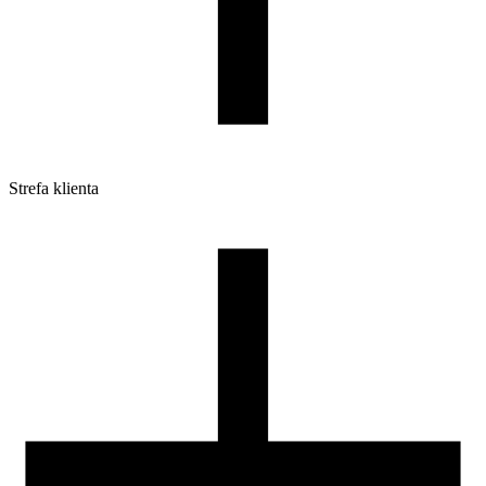
Strefa klienta
Pliki do pobrania
Profile do drukarek 3D
Szpule i opakowania
Zwroty
Reklamacje
Druk 3D - Porady dla początkujących
Jak korzystać z profili ROSA3D?